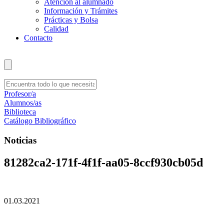
Atención al alumnado
Información y Trámites
Prácticas y Bolsa
Calidad
Contacto
Profesor/a
Alumnos/as
Biblioteca
Catálogo Bibliográfico
Noticias
81282ca2-171f-4f1f-aa05-8ccf930cb05d
01.03.2021