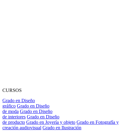
CURSOS
Grado en Diseño
gráfico
Grado en Diseño
de moda
Grado en Diseño
de interiores
Grado en Diseño
de producto
Grado en Joyería y objeto
Grado en Fotografía y
creación audiovisual
Grado en Ilustración