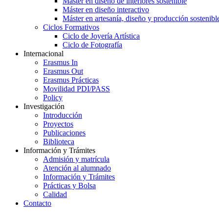
Máster en diseño de interiores sostenible
Máster en diseño interactivo
Máster en artesanía, diseño y producción sostenibl
Ciclos Formativos
Ciclo de Joyería Artística
Ciclo de Fotografía
Internacional
Erasmus In
Erasmus Out
Erasmus Prácticas
Movilidad PDI/PASS
Policy
Investigación
Introducción
Proyectos
Publicaciones
Biblioteca
Información y Trámites
Admisión y matrícula
Atención al alumnado
Información y Trámites
Prácticas y Bolsa
Calidad
Contacto