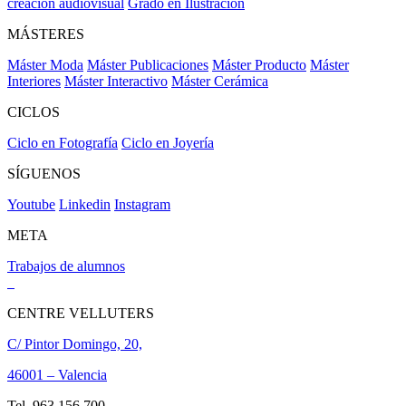
creación audiovisual
Grado en Ilustración
MÁSTERES
Máster Moda
Máster Publicaciones
Máster Producto
Máster
Interiores
Máster Interactivo
Máster Cerámica
CICLOS
Ciclo en Fotografía
Ciclo en Joyería
SÍGUENOS
Youtube
Linkedin
Instagram
META
Trabajos de alumnos
CENTRE VELLUTERS
C/ Pintor Domingo, 20,
46001 – Valencia
Tel. 963 156 700