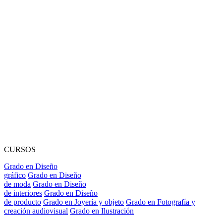
CURSOS
Grado en Diseño
gráfico
Grado en Diseño
de moda
Grado en Diseño
de interiores
Grado en Diseño
de producto
Grado en Joyería y objeto
Grado en Fotografía y
creación audiovisual
Grado en Ilustración