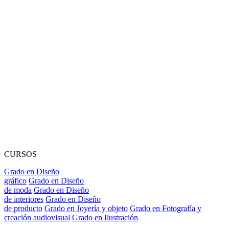
CURSOS
Grado en Diseño
gráfico
Grado en Diseño
de moda
Grado en Diseño
de interiores
Grado en Diseño
de producto
Grado en Joyería y objeto
Grado en Fotografía y
creación audiovisual
Grado en Ilustración