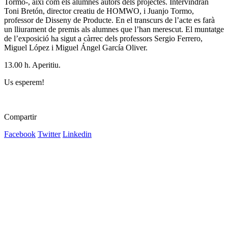
Tormo-, així com els alumnes autors dels projectes. Intervindran
Toni Bretón, director creatiu de HOMWO, i Juanjo Tormo,
professor de Disseny de Producte. En el transcurs de l’acte es farà
un lliurament de premis als alumnes que l’han merescut. El muntatge
de l’exposició ha sigut a càrrec dels professors Sergio Ferrero,
Miguel López i Miguel Ángel García Oliver.
13.00 h. Aperitiu.
Us esperem!
Compartir
Facebook
Twitter
Linkedin