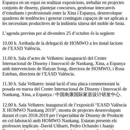
Espanya en un espai on realitzar exposicions, treballar en projectes
conjunts de disseny, plantejar concursos, gestionar intercanvis
d’estudiants i professionals entre la Xina i Espanya, desenvolupar
quaderns de tendències i generar continguts capaços de ser aplicats a
les necessitats productives de la indústria xinesa del moble de fusta.
L’agenda prevista per al divendres 25 d’octubre és la següent:
10.00 h. Arribada de la delegació de HOMWO a les instal·lacions
de l’EASD València.
11.00 h. Sala d’actes de Velluters: inauguració del Centre
Internacional de Disseny i Innovació de Nankang, Xina, a Espanya
amb intervencions de Haiyan Song, directora de HOMWO, i Rosa
Esteban, directora de l’EASD València.
11.30 h. Sala Velluters: instal·lació d’una placa commemorant la
posada en marxa del Centre Internacional de Disseny i Innovació de
Nankang, Xina, a Espanya / 中国南康国际家居设计研发中心.
12.00 h. Sala Velluters: inauguració de l’exposició “EASD València
X HOMWO Nankang 2019”, mostra de projectes desenvolupats
durant el curs 2018-2019 per l’especialitat de Disseny de Producte
en col·laboració amb HOMWO Nankang. Estaran presents els
professors implicats -David Ulibarri, Pedro Ochando i Juanjo