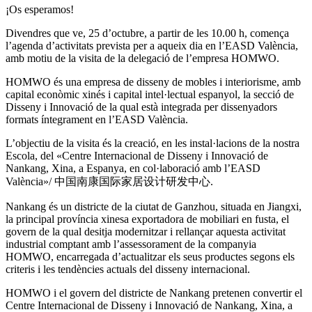
¡Os esperamos!
Divendres que ve, 25 d’octubre, a partir de les 10.00 h, comença
l’agenda d’activitats prevista per a aqueix dia en l’EASD València,
amb motiu de la visita de la delegació de l’empresa HOMWO.
HOMWO és una empresa de disseny de mobles i interiorisme, amb
capital econòmic xinés i capital intel·lectual espanyol, la secció de
Disseny i Innovació de la qual està integrada per dissenyadors
formats íntegrament en l’EASD València.
L’objectiu de la visita és la creació, en les instal·lacions de la nostra
Escola, del «Centre Internacional de Disseny i Innovació de
Nankang, Xina, a Espanya, en col·laboració amb l’EASD
València»/ 中国南康国际家居设计研发中心.
Nankang és un districte de la ciutat de Ganzhou, situada en Jiangxi,
la principal província xinesa exportadora de mobiliari en fusta, el
govern de la qual desitja modernitzar i rellançar aquesta activitat
industrial comptant amb l’assessorament de la companyia
HOMWO, encarregada d’actualitzar els seus productes segons els
criteris i les tendències actuals del disseny internacional.
HOMWO i el govern del districte de Nankang pretenen convertir el
Centre Internacional de Disseny i Innovació de Nankang, Xina, a