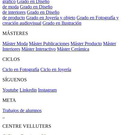
gráfico
Grado en Diseño
de moda
Grado en Diseño
de interiores
Grado en Diseño
de producto
Grado en Joyería y objeto
Grado en Fotografía y
creación audiovisual
Grado en Ilustración
MÁSTERES
Máster Moda
Máster Publicaciones
Máster Producto
Máster
Interiores
Máster Interactivo
Máster Cerámica
CICLOS
Ciclo en Fotografía
Ciclo en Joyería
SÍGUENOS
Youtube
Linkedin
Instagram
META
Trabajos de alumnos
CENTRE VELLUTERS