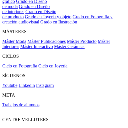
gráfico
Grado en Diseño
de moda
Grado en Diseño
de interiores
Grado en Diseño
de producto
Grado en Joyería y objeto
Grado en Fotografía y
creación audiovisual
Grado en Ilustración
MÁSTERES
Máster Moda
Máster Publicaciones
Máster Producto
Máster
Interiores
Máster Interactivo
Máster Cerámica
CICLOS
Ciclo en Fotografía
Ciclo en Joyería
SÍGUENOS
Youtube
Linkedin
Instagram
META
Trabajos de alumnos
CENTRE VELLUTERS