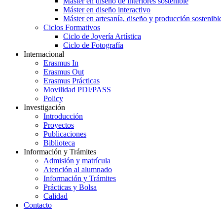
Máster en diseño de interiores sostenible
Máster en diseño interactivo
Máster en artesanía, diseño y producción sostenibl
Ciclos Formativos
Ciclo de Joyería Artística
Ciclo de Fotografía
Internacional
Erasmus In
Erasmus Out
Erasmus Prácticas
Movilidad PDI/PASS
Policy
Investigación
Introducción
Proyectos
Publicaciones
Biblioteca
Información y Trámites
Admisión y matrícula
Atención al alumnado
Información y Trámites
Prácticas y Bolsa
Calidad
Contacto