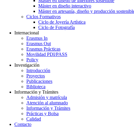
Máster en diseño de interiores sostenible
Máster en diseño interactivo
Máster en artesanía, diseño y producción sostenibl
Ciclos Formativos
Ciclo de Joyería Artística
Ciclo de Fotografía
Internacional
Erasmus In
Erasmus Out
Erasmus Prácticas
Movilidad PDI/PASS
Policy
Investigación
Introducción
Proyectos
Publicaciones
Biblioteca
Información y Trámites
Admisión y matrícula
Atención al alumnado
Información y Trámites
Prácticas y Bolsa
Calidad
Contacto