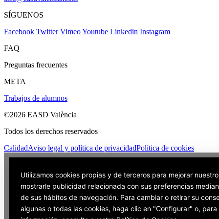
SÍGUENOS
Facebook
Twitter
Vimeo
Youtube
Linkedin
Instagram
FAQ
Preguntas frecuentes
META
Trabajos de alumnos
©2026 EASD València
Todos los derechos reservados
Calidad
Aviso legal y política de privacidad
Política de cookies
Utilizamos cookies propias y de terceros para mejorar nuestro
mostrarle publicidad relacionada con sus preferencias mediant
de sus hábitos de navegación. Para cambiar o retirar su cons
algunas o todas las cookies, haga clic en "Configurar" o, par