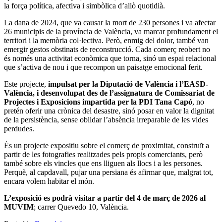
la força política, afectiva i simbòlica d’allò quotidià.
La dana de 2024, que va causar la mort de 230 persones i va afectar
26 municipis de la província de València, va marcar profundament el
territori i la memòria col·lectiva. Però, enmig del dolor, també van
emergir gestos obstinats de reconstrucció. Cada comerç reobert no
és només una activitat econòmica que torna, sinó un espai relacional
que s’activa de nou i que recompon un paisatge emocional ferit.
Este projecte,
impulsat per la Diputació de València i l’EASD-
València, i desenvolupat des de l’assignatura de Comissariat de
Projectes i Exposicions impartida per la PDI Tana Capó
, no
pretén oferir una crònica del desastre, sinó posar en valor la dignitat
de la persistència, sense oblidar l’absència irreparable de les vides
perdudes.
És un projecte expositiu sobre el comerç de proximitat, construït a
partir de les fotografies realitzades pels propis comerciants, però
també sobre els vincles que ens lliguen als llocs i a les persones.
Perquè, al capdavall, pujar una persiana és afirmar que, malgrat tot,
encara volem habitar el món.
L’exposició es podrà visitar a partir del 4 de març de 2026 al
MUVIM
; carrer Quevedo 10, València.