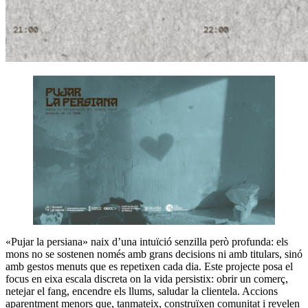
«Pujar la persiana» naix d’una intuïció senzilla però profunda: els
mons no se sostenen només amb grans decisions ni amb titulars, sinó
amb gestos menuts que es repetixen cada dia. Este projecte posa el
focus en eixa escala discreta on la vida persistix: obrir un comerç,
netejar el fang, encendre els llums, saludar la clientela. Accions
aparentment menors que, tanmateix, construïxen comunitat i revelen