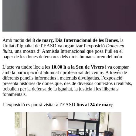
Amb motiu del
8 de març, Dia Internacional de les Dones
, la
Unitat d’Igualtat de l’EASD va organitzar l’exposició
Dones en
lluita
, una mostra d’ Amnistía Internacional que posa l’ull en el
paper de les dones defensores dels drets humans arreu del món.
L’acte va tindre lloc a les
10.00 h a la Seu de Vivers
i va comptar
amb la participació d’alumnat i professorat del centre. A través de
diferents panells informatius i materials divulgatius, l’exposició
presenta històries de dones que, des de diversos contextos i realitats,
treballen per la defensa de la igualtat, la justícia i les llibertats
fonamentals.
L’exposició es podrà visitar a l’EASD
fins al 24 de març
.