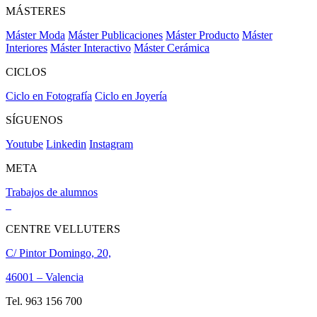
MÁSTERES
Máster Moda
Máster Publicaciones
Máster Producto
Máster
Interiores
Máster Interactivo
Máster Cerámica
CICLOS
Ciclo en Fotografía
Ciclo en Joyería
SÍGUENOS
Youtube
Linkedin
Instagram
META
Trabajos de alumnos
CENTRE VELLUTERS
C/ Pintor Domingo, 20,
46001 – Valencia
Tel. 963 156 700