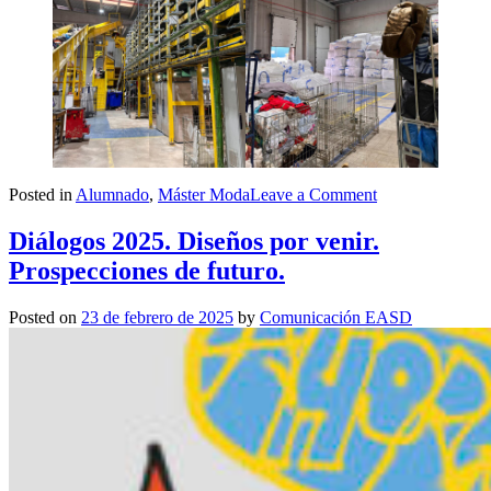
on
Posted in
Alumnado
,
Máster Moda
Leave a Comment
Visita
a
Diálogos 2025. Diseños por venir.
Koopera
Prospecciones de futuro.
Posted on
23 de febrero de 2025
by
Comunicación EASD