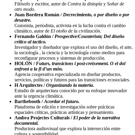
Filósofo y escritor, autor de
Contra la distopía
y
Soñar de
otro modo
.
Juan Bordera Román /
Decrecimiento, o por diseño o por
desastre.
Guionista, periodista, activista en la lucha contra el cambio
climático, autor de
El otoño de la civilización
.
Fernando Galdón /
Prospective/Counterism; Del diseño
crítico al tactico.
Investigador y diseñador que explora el uso del diseño, el arte,
la sociología , la ciencia y la tecnología como medios para
reconfigurar procesos y sistemas de producción.
HOLÓN /
Futurs, transicions i post-creixement. O el dol
enfront a la fi d’un món.
Agencia cooperativa especializada en diseñar productos,
servicios, políticas y futuros para las transiciones ecosociales.
H Arquitectes /
Organizando la materia.
Estudio de arquitectura conocido por su enfoque innovador
ante la urgencia climática.
Barthebooth /
Acordar el futuro.
Plataforma de edición e investigación sobre prácticas
espaciales críticas, prácticas artísticas y pensamiento.
Ambra Projectes Culturals /
El poder de la narrativa
documental.
Productora audiovisual que explora la intersección entre
cultura y sostenibilidad.