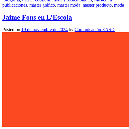
publicaciones
,
master gráfico
,
master moda
,
master producto
,
moda
Jaime Fons en L’Escola
Posted on
19 de noviembre de 2024
by
Comunicación EASD