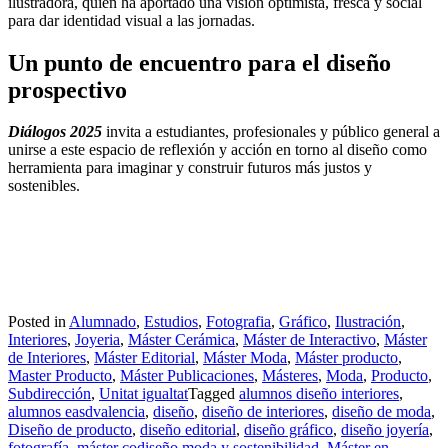
ilustradora, quien ha aportado una visión optimista, fresca y social
para dar identidad visual a las jornadas.
Un punto de encuentro para el diseño
prospectivo
Diálogos 2025
invita a estudiantes, profesionales y público general a
unirse a este espacio de reflexión y acción en torno al diseño como
herramienta para imaginar y construir futuros más justos y
sostenibles.
Posted in
Alumnado
,
Estudios
,
Fotografia
,
Gráfico
,
Ilustración
,
Interiores
,
Joyeria
,
Máster Cerámica
,
Máster de Interactivo
,
Máster
de Interiores
,
Máster Editorial
,
Máster Moda
,
Máster producto
,
Master Producto
,
Máster Publicaciones
,
Másteres
,
Moda
,
Producto
,
Subdirección
,
Unitat igualtat
Tagged
alumnos diseño interiores
,
alumnos easdvalencia
,
diseño
,
diseño de interiores
,
diseño de moda
,
Diseño de producto
,
diseño editorial
,
diseño gráfico
,
diseño joyería
,
fotografía
,
máster codiseño moda y sostenibilidad
,
Máster en