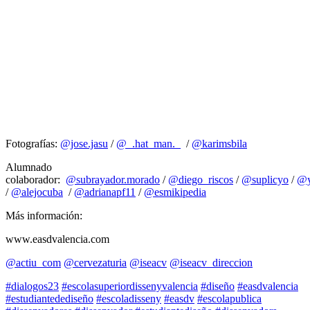
Fotografías:
@jose.jasu
/
@_.hat_man._
/
@karimsbila
Alumnado
colaborador:
@subrayador.morado
/
@diego_riscos
/
@suplicyo
/
@y
/
@alejocuba
/
@adrianapf11
/
@esmikipedia
Más información:
www.easdvalencia.com
@actiu_com
@cervezaturia
@iseacv
@iseacv_direccion
#dialogos23
#escolasuperiordissenyvalencia
#diseño
#easdvalencia
#estudiantedediseño
#escoladisseny
#easdv
#escolapublica