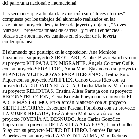
del panorama nacional e internacional.
Las secciones que articulan la exposición son; “Idees i formes” –
compuesta por los trabajos del alumnado realizados en las
asignaturas proyectuales y talleres de joyería y objeto–, “Noves
Mirades” –proyectos finales de carrera– y “Fent Tendències» –
piezas que abren nuevos caminos en el sector de la joyería
contempóranea–.
El alumnado que participa en la exposición:
Ana Monleón
Lozano con su proyecto STREET ART,
Anabel Bravo Sánchez con
su proyecto KIT PARA UN MIGRANTE,
Ángela Colomer Quilis
con su proyecto SEDA I FOC,
Anna Maria Staiano con su proyecto
PLANETA MUJER: JOYAS PARA HEROÍNAS,
Beatriz Ruiz
Piquer con su proyecto ARTIFLEX,
Carlos Casas Rico con su
proyecto LA CIUDAD Y EL AGUA,
Claudia Martínez Marín con
su proyecto RELIQUIAS,
Cristina Alises Párraga con su proyecto
RECONSTRUCCIÓN,
Elena Benesiu Pueyo con su proyecto EL
ARTE MÁS ÍNTIMO,
Erika Jordán Mancebo con su proyecto
SIETE HISTORIAS,
Esperanza Pascual Fonollosa con su proyecto
LA MUJER HELADA,
José Antonio Molina García con su
proyecto JOYERÍA AL DESNUDO,
Juan Carlos González
López con su proyecto DE LA SILLA A LA JOYA,
Laura Guillot
Suay con su proyecto MUJER DE LIBRO,
Lourdes Baines
Albertos con su proyecto LA VOZ DEL ALMA,
Manufacturas