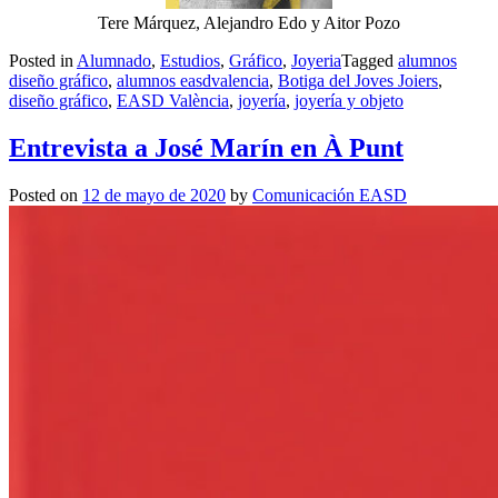
Tere Márquez, Alejandro Edo y Aitor Pozo
Posted in
Alumnado
,
Estudios
,
Gráfico
,
Joyeria
Tagged
alumnos
diseño gráfico
,
alumnos easdvalencia
,
Botiga del Joves Joiers
,
diseño gráfico
,
EASD València
,
joyería
,
joyería y objeto
Entrevista a José Marín en À Punt
Posted on
12 de mayo de 2020
by
Comunicación EASD