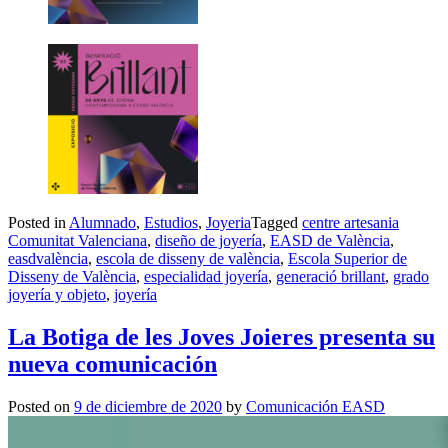
Posted in
Alumnado
,
Estudios
,
Joyeria
Tagged
centre artesania
Comunitat Valenciana
,
diseño de joyería
,
EASD de València
,
easdvalència
,
escola de disseny de valència
,
Escola Superior de
Disseny de València
,
especialidad joyería
,
generació brillant
,
grado
joyería y objeto
,
joyería
La Botiga de les Joves Joieres presenta su
nueva comunicación
Posted on
9 de diciembre de 2020
by
Comunicación EASD