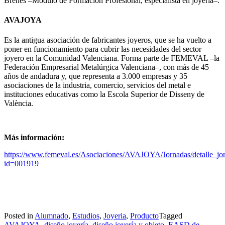
Brenes –Módulo de Formación Profesional, especialista en joyería–.
AVAJOYA
Es la antigua asociación de fabricantes joyeros, que se ha vuelto a
poner en funcionamiento para cubrir las necesidades del sector
joyero en la Comunidad Valenciana. Forma parte de FEMEVAL
–
la
Federación Empresarial Metalúrgica Valenciana–, con más de 45
años de andadura y, que representa a 3.000 empresas y 35
asociaciones de la industria, comercio, servicios del metal e
instituciones educativas como la Escola Superior de Disseny de
València.
Más información:
https://www.femeval.es/Asociaciones/AVAJOYA/Jornadas/detalle_jo
id=001919
Posted in
Alumnado
,
Estudios
,
Joyeria
,
Producto
Tagged
AVAJOYA
,
diseño joyería
,
diseño joyería y objeto
,
EASD de