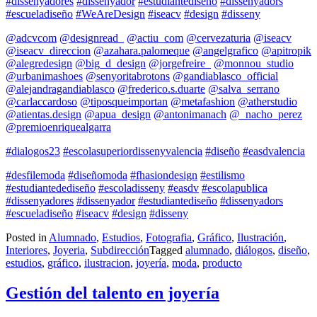
#dissenyadores
#dissenyador
#estudiantediseño
#dissenyadors
#escueladiseño
#WeAreDesign
#iseacv
#design
#disseny
@adcvcom
@designread_
@actiu_com
@cervezaturia
@iseacv
@iseacv_direccion
@azahara.palomeque
@angelgrafico
@apitropik
@alegredesign
@big_d_design
@jorgefreire_
@monnou_studio
@urbanimashoes
@senyoritabrotons
@gandiablasco_official
@alejandragandiablasco
@frederico.s.duarte
@salva_serrano
@carlaccardoso
@tiposqueimportan
@metafashion
@atherstudio
@atientas.design
@apua_design
@antonimanach
@_nacho_perez
@premioenriquealgarra
#dialogos23
#escolasuperiordissenyvalencia
#diseño
#easdvalencia
#desfilemoda
#diseñomoda
#fhasiondesign
#estilismo
#estudiantedediseño
#escoladisseny
#easdv
#escolapublica
#dissenyadores
#dissenyador
#estudiantediseño
#dissenyadors
#escueladiseño
#iseacv
#design
#disseny
Posted in
Alumnado
,
Estudios
,
Fotografia
,
Gráfico
,
Ilustración
,
Interiores
,
Joyeria
,
Subdirección
Tagged
alumnado
,
diálogos
,
diseño
,
estudios
,
gráfico
,
ilustracion
,
joyería
,
moda
,
producto
Gestión del talento en joyería