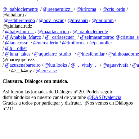
@_pabloclemente
/
@ireeneruiizz_
/
@krlroma
/
@cris_ordu
/
@alballaru /
@esthhercrespo
/
@bov_oscar
/
@dreahari
/
@darioinm
/
@giuliana.radz
/
@baby.luuu__
/
@maartacarrion
/
@_pabloclemente
/
@Anabela_Marco
/
@_carlaescuer_
/
@selmasantosroo
@cristina_
/
@tanacosse
/
@nerea.lerin
/
@dmiforma
/
@paauoller
/
@h__ollier
/
@luna_takes
/
@aquelarre_studio_
/
@inesfenollar
/
@ainhoaadome
@mariejoperezz
/
@azuzenabarreiro
/
@luu.looks
/
@_._vitaly_._
/
@aguavivafa
/
@al
— / @__k4my /
@teresa.se
Clausura. Diálogos con música.
Así fueron las jornadas de Diálogos nº 20. Podéis seguir
disfrutándolos en nuestro canal de youtube
@EASDvalencia
.
Gracias a todos por participar y disfrutar.
¡Nos vemos en Diálogos
nº21!