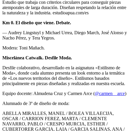
Estudio que trabaja con criterios circulares para conseguir piezas
atemporales de larga duración. Diseñan respetando la relación entre
la naturaleza y la industria. estudioapua.com/es
Km 0. El diseño que viene. Debate.
— Audrey Lingstuyl y Michael Urrea, Diego March, José Alonso y
Nacho Pérez, y Tera Yegros.
Modera: Toni Mañach.
Miscelánea Catwalk. Desfile Moda.
Desfile colaborativo, desarrollado en la asignatura «Estilismo de
Moda», donde cada alumno presenta un look entorno a la temática
de «Los nuevos territorios del diseño». Estilismos basados
principalmente en piezas diseñadas y realizadas en nuestra escuela.
Equipo docente: Almudena Cruz y Carmen Arce (
@carmen__arce
)
Alumnado de 3º de diseño de moda:
ABELLA MIRALLES, MANEL / BOLEA VILLAECIJA,
OSCAR / CARRION FEREZ, MARTA / CLEMENTE
NAVARRO, PABLO / CRESPO MURCIA, ESTHER /
CUBERTORER GARCIA, LAIA / GARCIA SALINAS, ANA /