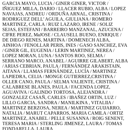
GARCIA MAYO, LUCIA / GINER GINER, VICTOR /
IÑIGUEZ MILLA, DARIO / LLACER RUBIO, ALBA / LOPEZ
NAVAJAS, ANDREU / ORDUÑA ARNAL, CRISTINA /
RODRIGUEZ DELL’ AGUILA, GIULIANA / ROMERO
MARTINEZ, CARLA / RUIZ LAZARO, IRENE / SOLIZ
SEJAS, ESTEFANI / BARREIRO MANZANAL, AZUCENA /
CIFRE PEREZ, MaJOSE / CLAUSELL BUENO, ENRIQUE /
DE DIEGO RENES, MARTINA / DOMENECH ALBA,
AINHOA / FENOLLAR PERIS, INES / GASO SANCHEZ, EVA
/ GINER GIL, EUGENIA / LERIN MARTINEZ, NEREA /
LOPEZ MORAN, LUNA / SANTOS ROO, SELMA /
SERRANO MARCO, ANABEL / AGUIRRE GILABERT, ALBA
/ ARIAS CEBRIAN, PAULA / FERNÁNDEZ ARAKISTAIN,
AITANA / LLAMAS FERNÁNDEZ, LUCÍA / MARTINEZ
LAPIEDRA, CELIA / MONGE GUTIERREZ,CRISTINA /
OLLER CANO, PAULA / SELMA VALIENTE, CRISTINA /
CALABRESE BLANES, PAULA / FACENDA LOPEZ,
AGUAVIVA / GALINDO TORTOSA, ALEJANDRA /
GONZALEZ CASAÑ, CARLES / IBAÑEZ ORTIN, LUZ /
LILLO GARCIA, SANDRA / MANILKINA , VITALIIA /
MARTINEZ BERZOSA, NEREA / MARTINEZ GUIJARRO,
NATALIA / MARUT CAPARROS, MARIA CAMILA / ORTIZ
MARTINEZ, ANABEL / PELLE SUSANNA / ROIG SENENT,
TERESA MARIA / STERLING JIMENEZ, LAURA / TOMAS
FONDARELLA, LAURA