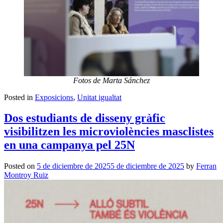
Fotos de Marta Sánchez
Posted in
Exposicions
,
Unitat igualtat
Dos estudiants de disseny gràfic
visibilitzen les microviolències masclistes
en una campanya pel 25N
Posted on
5 de diciembre de 2025
5 de diciembre de 2025
by
Ferran
Montroy Ruiz