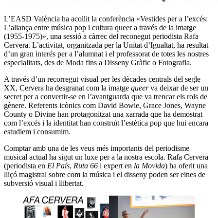
L’EASD València ha acollit la conferència «Vestides per a l’excés:
L’aliança entre música pop i cultura queer a través de la imatge
(1955-1975)», una sessió a càrrec del reconegut periodista Rafa
Cervera. L’activitat, organitzada per la Unitat d’Igualtat, ha resultat
d’un gran interés per a l’alumnat i el professorat de totes les nostres
especialitats, des de Moda fins a Disseny Gràfic o Fotografia.
A través d’un recorregut visual per les dècades centrals del segle
XX, Cervera ha desgranat com la imatge
queer
va deixar de ser un
secret per a convertir-se en l’avantguarda que va trencar els rols de
gènere. Referents icònics com David Bowie, Grace Jones, Wayne
County o Divine han protagonitzat una xarrada que ha demostrat
com l’excés i la identitat han construït l’estètica pop que hui encara
estudiem i consumim.
Comptar amb una de les veus més importants del periodisme
musical actual ha sigut un luxe per a la nostra escola. Rafa Cervera
(periodista en
El País
,
Ruta 66
i expert en
la Movida
) ha oferit una
lliçó magistral sobre com la música i el disseny poden ser eines de
subversió visual i llibertat.