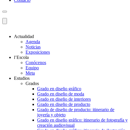
Contacto
Actualidad
Agenda
Noticias
Exposiciones
l’Escola
Conócenos
Equipo
Meta
Estudios
Grados
Grado en diseño gráfico
Grado en diseño de moda
Grado en diseño de interiores
Grado en diseño de producto
Grado de diseño de producto: itinerario de
joyería y objeto
Grado en diseño gráfico: itinerario de fotografía y
creación audiovisual