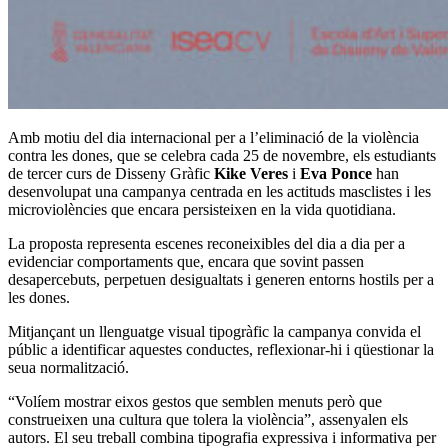
Amb motiu del dia internacional per a l’eliminació de la violència
contra les dones, que se celebra cada 25 de novembre, els estudiants
de tercer curs de Disseny Gràfic
Kike Veres
i
Eva Ponce
han
desenvolupat una campanya centrada en les actituds masclistes i les
microviolències que encara persisteixen en la vida quotidiana.
La proposta representa escenes reconeixibles del dia a dia per a
evidenciar comportaments que, encara que sovint passen
desapercebuts, perpetuen desigualtats i generen entorns hostils per a
les dones.
Mitjançant un llenguatge visual tipogràfic la campanya convida el
públic a identificar aquestes conductes, reflexionar-hi i qüestionar la
seua normalització.
“Volíem mostrar eixos gestos que semblen menuts però que
construeixen una cultura que tolera la violència”, assenyalen els
autors. El seu treball combina tipografia expressiva i informativa per