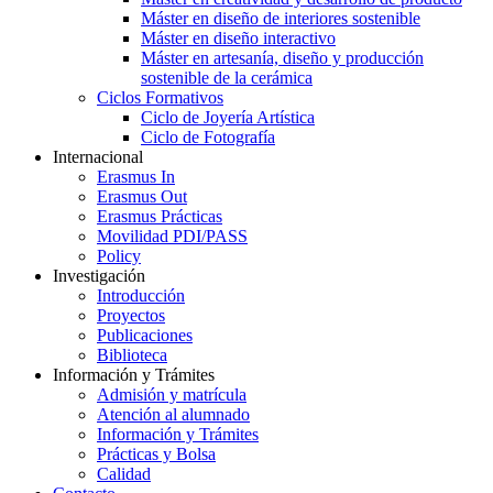
Máster en diseño de interiores sostenible
Máster en diseño interactivo
Máster en artesanía, diseño y producción
sostenible de la cerámica
Ciclos Formativos
Ciclo de Joyería Artística
Ciclo de Fotografía
Internacional
Erasmus In
Erasmus Out
Erasmus Prácticas
Movilidad PDI/PASS
Policy
Investigación
Introducción
Proyectos
Publicaciones
Biblioteca
Información y Trámites
Admisión y matrícula
Atención al alumnado
Información y Trámites
Prácticas y Bolsa
Calidad