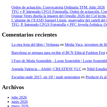
Orden de actuación. Convocatoria Ordinaria TFM. Julio 2026
TFG y P. Integrado CFGS Fotografía. Orden de actuación. Conv
Quique Veres diseña la imagen del Orgullo 2026 del Col·lecti
L’alumne de l’EASD Samuel Llopis, guanyador del cartell del f
TFG, P. Integrado CFGS Fotografía y PFC Joyería Artística. O
Comentarios recientes
La otra feria del libro | Verlanga
en
Media Vaca, inventors de llib
Barcelona se prepara para recibir el BCN Ethical Fashion Fest
I Foro de Moda Sostenible - Loom Sostenible | Loom Sostenibl
Agenda Valencia – Abril4 | CREATION VLC
en
Nihil Estudio
Escuelas nude 2015, un 10! | nude generation
en
Producte és 
Archivos
julio 2026
junio 2026
mayo 2026