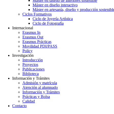
Máster en diseño de interiores sostenible
Máster en diseño interactivo
Máster en artesanía, diseño y producción sostenibl
Ciclos Formativos
Ciclo de Joyería Artística
Ciclo de Fotografía
Internacional
Erasmus In
Erasmus Out
Erasmus Prácticas
Movilidad PDI/PASS
Policy
Investigación
Introducción
Proyectos
Publicaciones
Biblioteca
Información y Trámites
Admisión y matrícula
Atención al alumnado
Información y Trámites
Prácticas y Bolsa
Calidad
Contacto