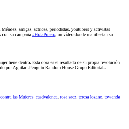
éndez, amigas, actrices, periodistas, youtubers y activistas
les con su campaña
#HolaPutero
, un vídeo donde manifiestan su
jer tiene dentro. Esta obra es el resultado de su propia revolución
blicado por Aguilar -Penguin Random House Grupo Editorial-.
 contra las Mujeres
,
easdvalenca
,
rosa saez
,
teresa lozano
,
towanda