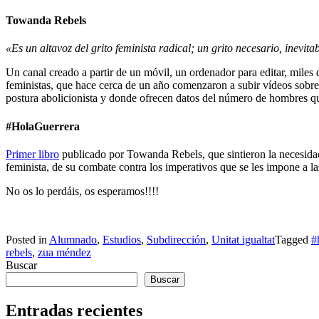
Towanda Rebels
«Es u
n alta
voz del grito feminista radical; un grito necesario, inevitab
Un canal creado a partir de un móvil, un ordenador para editar, mile
feministas, que hace cerca de un año comenzaron a subir vídeos sobr
postura abolicionista y donde ofrecen datos del número de hombres qu
#HolaGuerrera
Primer libro
publicado por Towanda Rebels, que sintieron la necesidad d
feminista, de su combate contra los imperativos que se les impone a l
No os lo perdáis, os esperamos!!!!
Posted in
Alumnado
,
Estudios
,
Subdirección
,
Unitat igualtat
Tagged
#
rebels
,
zua méndez
Buscar
Buscar
Entradas recientes