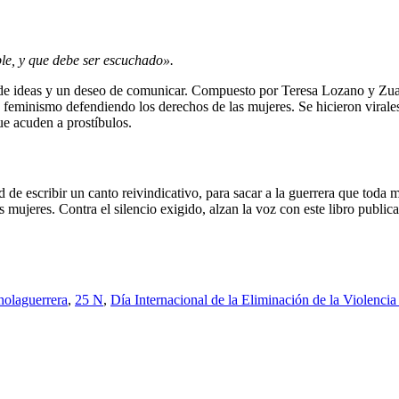
le,
y
que debe ser escuchado».
s de ideas y un deseo de comunicar. Compuesto
por Teresa Lozano y Zua M
e feminismo defendiendo los derechos de las mujeres. Se hicieron vira
e acuden a prostíbulos.
e escribir un canto reivindicativo, para sacar a la guerrera que toda mu
as mujeres. Contra el silencio exigido, alzan la voz con este libro pu
holaguerrera
,
25 N
,
Día Internacional de la Eliminación de la Violencia