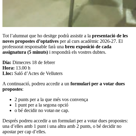
Tot l’alumnat que ho desitge podrà assistir a la
presentació de les
noves propostes d’optatives
per al curs acadèmic 2026-27. El
professorat responsable farà una
breu exposició de cada
assignatura (5 minuts)
i respondrà els vostres dubtes.
Dia:
Dimecres 18 de febrer
Hora:
13.00 h
Lloc:
Saló d’Actes de Velluters
A continuació, podreu accedir a un
formulari per a votar dues
propostes
:
2 punts per a la que més vos convença
1 punt per a la segona opció
o bé decidir no votar-ne cap.
Després podreu accedir a un formulari per a votar dues propostes:
una d’elles amb 1 punt i una altra amb 2 punts, o bé decidir no
apostar per cap d’elles.