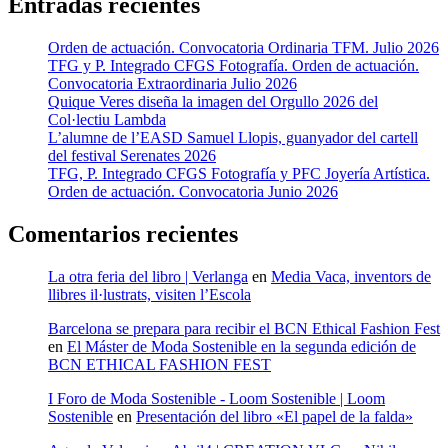
Entradas recientes
Orden de actuación. Convocatoria Ordinaria TFM. Julio 2026
TFG y P. Integrado CFGS Fotografía. Orden de actuación.
Convocatoria Extraordinaria Julio 2026
Quique Veres diseña la imagen del Orgullo 2026 del
Col·lectiu Lambda
L’alumne de l’EASD Samuel Llopis, guanyador del cartell
del festival Serenates 2026
TFG, P. Integrado CFGS Fotografía y PFC Joyería Artística.
Orden de actuación. Convocatoria Junio 2026
Comentarios recientes
La otra feria del libro | Verlanga
en
Media Vaca, inventors de
llibres il·lustrats, visiten l’Escola
Barcelona se prepara para recibir el BCN Ethical Fashion Fest
en
El Máster de Moda Sostenible en la segunda edición de
BCN ETHICAL FASHION FEST
I Foro de Moda Sostenible - Loom Sostenible | Loom
Sostenible
en
Presentación del libro «El papel de la falda»