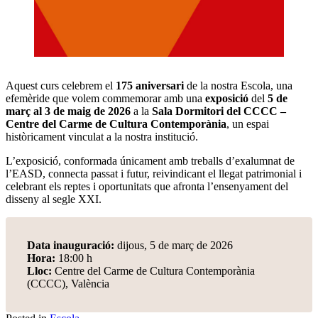
Aquest curs celebrem el
175 aniversari
de la nostra Escola, una
efemèride que volem commemorar amb una
exposició
del
5 de
març al 3 de maig de 2026
a la
Sala Dormitori del CCCC –
Centre del Carme de Cultura Contemporània
, un espai
històricament vinculat a la nostra institució.
L’exposició, conformada únicament amb treballs d’exalumnat de
l’EASD, connecta passat i futur, reivindicant el llegat patrimonial i
celebrant els reptes i oportunitats que afronta l’ensenyament del
disseny al segle XXI.
Data inauguració:
dijous, 5 de març de 2026
Hora:
18:00 h
Lloc:
Centre del Carme de Cultura Contemporània
(CCCC), València