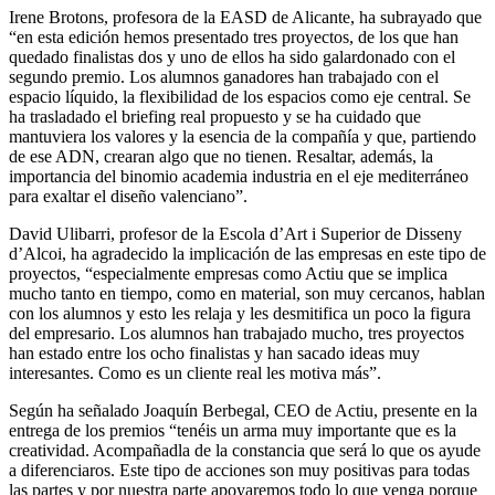
Irene Brotons, profesora de la EASD de Alicante, ha subrayado que
“en esta edición hemos presentado tres proyectos, de los que han
quedado finalistas dos y uno de ellos ha sido galardonado con el
segundo premio. Los alumnos ganadores han trabajado con el
espacio líquido, la flexibilidad de los espacios como eje central. Se
ha trasladado el briefing real propuesto y se ha cuidado que
mantuviera los valores y la esencia de la compañía y que, partiendo
de ese ADN, crearan algo que no tienen. Resaltar, además, la
importancia del binomio academia industria en el eje mediterráneo
para exaltar el diseño valenciano”.
David Ulibarri, profesor de la Escola d’Art i Superior de Disseny
d’Alcoi, ha agradecido la implicación de las empresas en este tipo de
proyectos, “especialmente empresas como Actiu que se implica
mucho tanto en tiempo, como en material, son muy cercanos, hablan
con los alumnos y esto les relaja y les desmitifica un poco la figura
del empresario. Los alumnos han trabajado mucho, tres proyectos
han estado entre los ocho finalistas y han sacado ideas muy
interesantes. Como es un cliente real les motiva más”.
Según ha señalado Joaquín Berbegal, CEO de Actiu, presente en la
entrega de los premios “tenéis un arma muy importante que es la
creatividad. Acompañadla de la constancia que será lo que os ayude
a diferenciaros. Este tipo de acciones son muy positivas para todas
las partes y por nuestra parte apoyaremos todo lo que venga porque