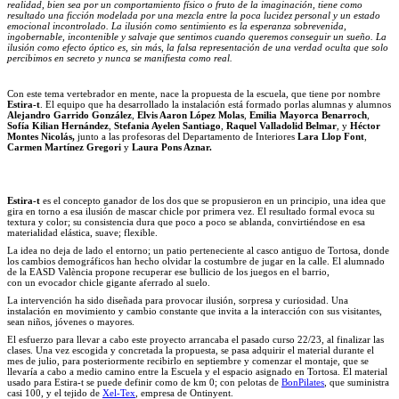
realidad, bien sea por un comportamiento físico o fruto de la imaginación, tiene como
resultado una ficción modelada por una mezcla entre la poca lucidez personal y un estado
emocional incontrolado. La ilusión como sentimiento es la esperanza sobrevenida,
ingobernable, incontenible y salvaje que sentimos cuando queremos conseguir un sueño. La
ilusión como efecto óptico es, sin más, la falsa representación de una verdad oculta que solo
percibimos en secreto y nunca se manifiesta como real.
Con este tema vertebrador en mente, nace la propuesta de la escuela, que tiene por nombre
Estira-t
. El equipo que ha desarrollado la instalación está formado porlas alumnas y alumnos
Alejandro Garrido González
,
Elvis Aaron López Molas
,
Emilia Mayorca Benarroch
,
Sofía Kilian Hernández
,
Stefania Ayelen Santiago
,
Raquel Valladolid Belmar
, y
Héctor
Montes Nicolás,
junto a las profesoras del Departamento de Interiores
Lara Llop Font
,
Carmen Martínez Gregori
y
Laura Pons Aznar.
Estira-t
es el concepto ganador de los dos que se propusieron en un principio, una idea que
gira en torno a esa ilusión de mascar chicle por primera vez. El resultado formal evoca su
textura y color; su consistencia dura que poco a poco se ablanda, convirtiéndose en esa
materialidad elástica, suave; flexible.
La idea no deja de lado el entorno; un patio perteneciente al casco antiguo de Tortosa, donde
los cambios demográficos han hecho olvidar la costumbre de jugar en la calle. El alumnado
de la EASD València propone recuperar ese bullicio de los juegos en el barrio,
con un evocador chicle gigante aferrado al suelo.
La intervención ha sido diseñada para provocar ilusión, sorpresa y curiosidad. Una
instalación en movimiento y cambio constante que invita a la interacción con sus visitantes,
sean niños, jóvenes o mayores.
El esfuerzo para llevar a cabo este proyecto arrancaba el pasado curso 22/23, al finalizar las
clases. Una vez escogida y concretada la propuesta, se pasa adquirir el material durante el
mes de julio, para posteriormente recibirlo en septiembre y comenzar el montaje, que se
llevaría a cabo a medio camino entre la Escuela y el espacio asignado en Tortosa. El material
usado para Estira-t se puede definir como de km 0; con pelotas de
BonPilates
, que suministra
casi 100, y el tejido de
Xel-Tex
, empresa de Ontinyent.