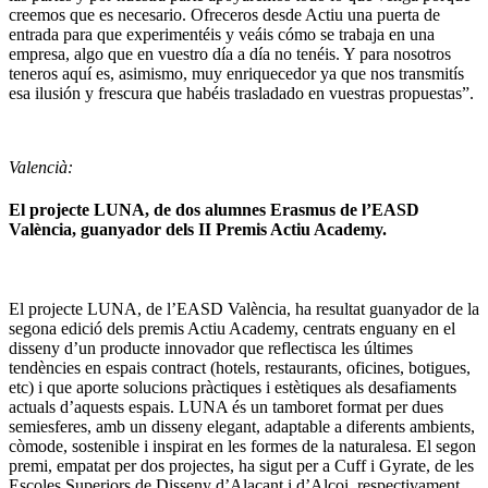
creemos que es necesario. Ofreceros desde Actiu una puerta de
entrada para que experimentéis y veáis cómo se trabaja en una
empresa, algo que en vuestro día a día no tenéis. Y para nosotros
teneros aquí es, asimismo, muy enriquecedor ya que nos transmitís
esa ilusión y frescura que habéis trasladado en vuestras propuestas”.
Valencià:
El projecte LUNA, de dos alumnes Erasmus de l’EASD
València, guanyador dels II Premis Actiu Academy.
El projecte LUNA, de l’EASD València, ha resultat guanyador de la
segona edició dels premis Actiu Academy, centrats enguany en el
disseny d’un producte innovador que reflectisca les últimes
tendències en espais contract (hotels, restaurants, oficines, botigues,
etc) i que aporte solucions pràctiques i estètiques als desafiaments
actuals d’aquests espais. LUNA és un tamboret format per dues
semiesferes, amb un disseny elegant, adaptable a diferents ambients,
còmode, sostenible i inspirat en les formes de la naturalesa. El segon
premi, empatat per dos projectes, ha sigut per a Cuff i Gyrate, de les
Escoles Superiors de Disseny d’Alacant i d’Alcoi, respectivament.