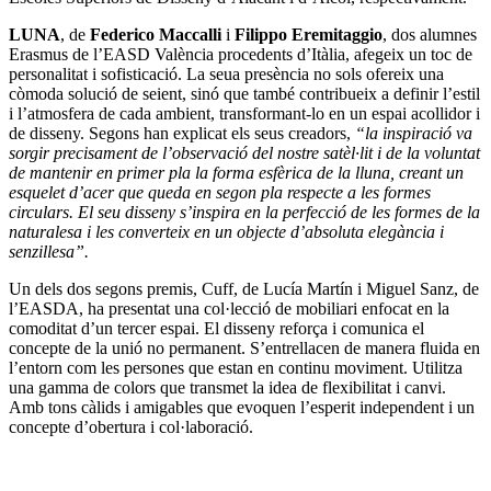
LUNA
, de
Federico Maccalli
i
Filippo Eremitaggio
, dos alumnes
Erasmus de l’EASD València procedents d’Itàlia, afegeix un toc de
personalitat i sofisticació. La seua presència no sols ofereix una
còmoda solució de seient, sinó que també contribueix a definir l’estil
i l’atmosfera de cada ambient, transformant-lo en un espai acollidor i
de disseny. Segons han explicat els seus creadors,
“la inspiració va
sorgir precisament de l’observació del nostre satèl·lit i de la voluntat
de mantenir en primer pla la forma esfèrica de la lluna, creant un
esquelet d’acer que queda en segon pla respecte a les formes
circulars. El seu disseny s’inspira en la perfecció de les formes de la
naturalesa i les converteix en un objecte d’absoluta elegància i
senzillesa”.
Un dels dos segons premis, Cuff, de Lucía Martín i Miguel Sanz, de
l’EASDA, ha presentat una col·lecció de mobiliari enfocat en la
comoditat d’un tercer espai. El disseny reforça i comunica el
concepte de la unió no permanent. S’entrellacen de manera fluida en
l’entorn com les persones que estan en continu moviment. Utilitza
una gamma de colors que transmet la idea de flexibilitat i canvi.
Amb tons càlids i amigables que evoquen l’esperit independent i un
concepte d’obertura i col·laboració.