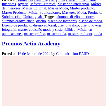
Interiores
,
Joyeria
,
Máster Cerámica
,
Máster de Interactivo
,
Máster
de Interiores
,
Máster Editorial
,
Máster Moda
,
Máster producto
,
Master Producto
,
Máster Publicaciones
,
Másteres
,
Moda
,
Producto
,
Subdirección
,
Unitat igualtat
Tagged
alumnos diseño interiores
,
alumnos easdvalencia
,
diseño
,
diseño de interiores
,
diseño de moda
,
Diseño de producto
,
diseño editorial
,
diseño gráfico
,
diseño joyería
,
fotografía
,
máster codiseño moda y sostenibilidad
,
Máster en
publicaciones
,
master gráfico
,
master moda
,
master producto
,
moda
Premios Actiu Academy
Posted on
16 de febrero de 2024
by
Comunicación EASD