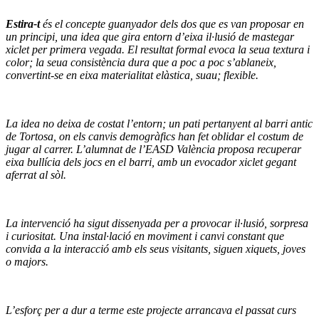
Estira-t
és el concepte guanyador dels dos que es van proposar en
un principi, una idea que gira entorn d’eixa il·lusió de mastegar
xiclet per primera vegada. El resultat formal evoca la seua textura i
color; la seua consistència dura que a poc a poc s’ablaneix,
convertint-se en eixa materialitat elàstica, suau; flexible.
La idea no deixa de costat l’entorn; un pati pertanyent al barri antic
de Tortosa, on els canvis demogràfics han fet oblidar el costum de
jugar al carrer. L’alumnat de l’EASD València proposa recuperar
eixa bullícia dels jocs en el barri, amb un evocador xiclet gegant
aferrat al sòl.
La intervenció ha sigut dissenyada per a provocar il·lusió, sorpresa
i curiositat. Una instal·lació en moviment i canvi constant que
convida a la interacció amb els seus visitants, siguen xiquets, joves
o majors.
L’esforç per a dur a terme este projecte arrancava el passat curs