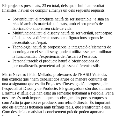
Els projectes presentats, 23 en total, dels quals huit han resultat
finalistes, havien de complir almenys un dels següents requisits:
Sostenibilitat: el producte haurà de ser sostenible, ja siga en
relació amb els materials utilitzats, amb el seu procés de
fabricació o amb el seu cicle de vida.
Multifuncionalitat: el disseny haurà de ser versàtil, sent capaç
d’adaptar-se a diferents usos o configuracions segons les
necessitats de l’espai.
Tecnologia: haurà de proposar-se la integració d’elements de
tecnologia en el seu disseny, podent utilitzar-se per a millorar
la funcionalitat, l’experiència de l’usuari o l’estètica.
Personalització: el producte haurà d’oferir opcions de
personalització, permetent adaptar-se a diferents estils.
María Navarro i Pilar Mellado, professores de l’EASD València,
han explicat que “hem treballat dos grups de manera conjunta en
una assignatura que es diu Projectes d’investigació i proposta, de
l’especialitat Disseny de Producte. Els guanyadors són dos alumnes
Erasmus d’Itàlia que han estat un semestre treballant a l’escola. Per a
nosaltres és molt important que ens òbriguen les portes empreses
com Actiu ja que així es produeix una relació directa. És important
que els alumnes treballen amb brífings reals, que s’enfronten a ells.
Com des de la creativitat i coneixement pràctic poden aportar a