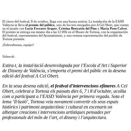
El cierre del festival, 8 de octubre, llega con una buena noticia: La instalación de la EASD
València se lleva
el premio del público
, uno de los tres otorgados por A Cel Obert, que cuenta
en el jurado con
Lucía Ferrater Arquer
,
Cristina Bestratén del Pino
y
Maria Pons Calvet
.
El premio se entrega ese mismo día a las 12:00h en el Museo de Tortosa, con la organización
del festival, representantes del Ayuntamiento, y una extensa representación del pueblo de
Tortosa presente.
¡Enhorabuena, equipo!
Valencià:
Estira-t, la instal·lació desenvolupada por l’Escola d’Art i Superior
de Disseny de València, s’emporta el premi del públic en la desena
edició del festival A Cel Obert.
En la seua desena edició,
el festival d’intervencions efímeres
A Cel
Obert, celebrat a Tortosa els passats dies 6, 7 i 8 d’octubre, acollia
com a participant a l’EASD València per primera vegada. Sota el
lema ‘Il·lusió’, Tortosa veia novament convertir els seus espais
històrics i patrimoni arquitectònic i cultural en escenaris on
albergar creacions i intervencions artístiques pensades per
professionals del món de l’art, el disseny i l’arquitectura.