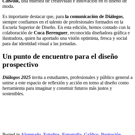
Catwalk
,
una muestra de creatividad e innovación en el diseño de
moda.
Es importante destacar que, para
la comunicación de Diálogos
,
siempre confiamos en el talento de profesionales formados en la
Escuela Superior de Diseño. En esta edición, hemos contado con la
colaboración de
Cuca Berenguer
, reconocida diseñadora gráfica e
ilustradora, quien ha aportado una visión optimista, fresca y social
para dar identidad visual a las jornadas.
Un punto de encuentro para el diseño
prospectivo
Diálogos 2025
invita a estudiantes, profesionales y público general a
unirse a este espacio de reflexión y acción en torno al diseño como
herramienta para imaginar y construir futuros más justos y
sostenibles.
Posted in
Alumnado
,
Estudios
,
Fotografia
,
Gráfico
,
Ilustración
,