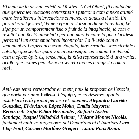
El tema de la desena edició del festival A Cel Obert, fil conductor
que genera les relacions conceptuals i funciona com a nexe d’unió
entre les diferents intervencions efímeres, és aquesta il·lusió. En
paraules del festival,
‘
la percepció distorsionada de la realitat, bé
siga per un comportament físic o fruit de la imaginació, té com a
resultat una ficció modelada per una mescla entre la poca lucidesa
personal i un estat emocional incontrolat. La il·lusió com a
sentiment és l’esperança sobrevinguda, ingovernable, incontenible i
salvatge que sentim quan volem aconseguir un somni. La il·lusió
com a efecte òptic és, sense més, la falsa representació d’una veritat
oculta que només percebem en secret i mai es manifesta com a
real’.
Amb este tema vertebrador en ment, naix la proposta de l’escola,
que porta per nom
Estira-t
. L’equip que ha desenvolupat la
instal·lació està format per les i els alumnes
Alejandro Garrido
González
,
Elvis Aaron López Molas
,
Emilia Mayorca
Benarroch
,
Sofía Kilian Hernández
,
Stefania Ayelen
Santiago
,
Raquel Valladolid Belmar
, i
Héctor Montes Nicolás,
juntament amb les professores del Departament d’Interiors
Lara
Llop Font
,
Carmen Martínez Gregori
i
Laura Pons Aznar.