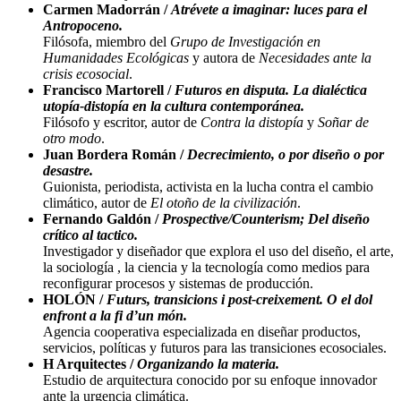
Carmen Madorrán /
Atrévete a imaginar: luces para el
Antropoceno.
Filósofa, miembro del
Grupo de Investigación en
Humanidades Ecológicas
y autora de
Necesidades ante la
crisis ecosocial
.
Francisco Martorell /
Futuros en disputa. La dialéctica
utopía-distopía en la cultura contemporánea.
Filósofo y escritor, autor de
Contra la distopía
y
Soñar de
otro modo
.
Juan Bordera Román /
Decrecimiento, o por diseño o por
desastre.
Guionista, periodista, activista en la lucha contra el cambio
climático, autor de
El otoño de la civilización
.
Fernando Galdón /
Prospective/Counterism; Del diseño
crítico al tactico.
Investigador y diseñador que explora el uso del diseño, el arte,
la sociología , la ciencia y la tecnología como medios para
reconfigurar procesos y sistemas de producción.
HOLÓN /
Futurs, transicions i post-creixement. O el dol
enfront a la fi d’un món.
Agencia cooperativa especializada en diseñar productos,
servicios, políticas y futuros para las transiciones ecosociales.
H Arquitectes /
Organizando la materia.
Estudio de arquitectura conocido por su enfoque innovador
ante la urgencia climática.