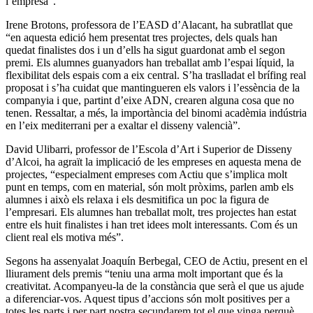
l’empresa”.
Irene Brotons, professora de l’EASD d’Alacant, ha subratllat que
“en aquesta edició hem presentat tres projectes, dels quals han
quedat finalistes dos i un d’ells ha sigut guardonat amb el segon
premi. Els alumnes guanyadors han treballat amb l’espai líquid, la
flexibilitat dels espais com a eix central. S’ha traslladat el brífing real
proposat i s’ha cuidat que mantingueren els valors i l’essència de la
companyia i que, partint d’eixe ADN, crearen alguna cosa que no
tenen. Ressaltar, a més, la importància del binomi acadèmia indústria
en l’eix mediterrani per a exaltar el disseny valencià”.
David Ulibarri, professor de l’Escola d’Art i Superior de Disseny
d’Alcoi, ha agraït la implicació de les empreses en aquesta mena de
projectes, “especialment empreses com Actiu que s’implica molt
punt en temps, com en material, són molt pròxims, parlen amb els
alumnes i això els relaxa i els desmitifica un poc la figura de
l’empresari. Els alumnes han treballat molt, tres projectes han estat
entre els huit finalistes i han tret idees molt interessants. Com és un
client real els motiva més”.
Segons ha assenyalat Joaquín Berbegal, CEO de Actiu, present en el
lliurament dels premis “teniu una arma molt important que és la
creativitat. Acompanyeu-la de la constància que serà el que us ajude
a diferenciar-vos. Aquest tipus d’accions són molt positives per a
totes les parts i per part nostra secundarem tot el que vinga perquè