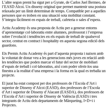
L’altre segon premi ha sigut per a Gyrate, de Carlos Juel Bermeo, de
l’EASD Alcoi. Un disseny original que permet mantenir una postura
relaxada per un límit determinat de temps. Compatible per a aquelles
persones que es troben en una situació sota mobilitat constant.
S’integra fàcilment en espais de treball, cafeteria o sales d’espera.
Actiu Academy és una proposta de Actiu per a generar entorns
d’aprenentatge col·laboratiu entre alumnes, professorat i l’empresa
sobre l’evolució i tendències en els espais de treball de qualsevol
sector, centrat en contract i hospitality en aquesta segona edició dels
guardons.
Els Premis Actiu Academy és part d’aquesta proposta i naixen amb
la voluntat de donar veu a les generacions més joves en relació amb
les tendències que poden marcar el futur del sector de mobiliari
d’espais de treball i col·laboratius, així com poder oferir-los una
finestra a la realitat d’una empresa i la forma en la qual es treballa un
projecte.
El jurat ha estat compost per dos professors de l’Escola d’Art i
superior de Disseny d’Alcoi (EASD), dos professors de l’Escola
d’Art i superior de Disseny d’Alacant (EASDA), dos professors de
l’Escola d’Art i superior de Disseny de València (EASD) i tres
integrants de Actiu dels departaments de Màrqueting, I+D+i i
Projectes.