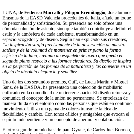
LUNA, de
Federico Maccalli
y
Filippo Eremitaggio
, dos alumnos
Erasmus de la EASD Valencia procedentes de Italia, añade un toque
de personalidad y sofisticación. Su presencia no solo ofrece una
cómoda solución de asiento, sino que también contribuye a definir el
estilo y la atmósfera de cada ambiente, transformándolo en un
espacio acogedor y de diseño. Según han explicado sus creadores,
“la inspiración surgió precisamente de la observación de nuestro
satélite y de la voluntad de mantener en primer plano la forma
esférica de la luna, creando un esqueleto de acero que queda en
segundo plano respecto a las formas circulares. Su diseño se inspira
en la perfección de las formas de la naturaleza y las convierte en un
objeto de absoluta elegancia y sencillez”
.
Uno de los dos segundos premios, Cuff, de Lucía Martín y Miguel
Sanz, de la EASDA, ha presentado una colección de mobiliario
enfocado en la comodidad de un tercer espacio. El diseño refuerza y
comunica el concepto de la unión no permanente. Se entrelazan de
manera fluida en el entorno como las personas que están en continuo
movimiento. Utiliza una gama de colores transmite la idea de
flexibilidad y cambio. Con tonos cálidos y amigables que evocan el
espíritu independiente y un concepto de apertura y colaboración.
El otro segundo premio ha sido para Gyrate, de Carlos Juel Bermeo,