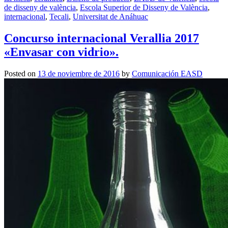
de disseny de valència
,
Escola Superior de Disseny de València
,
internacional
,
Tecali
,
Universitat de Anáhuac
Concurso internacional Verallia 2017
«Envasar con vidrio».
Posted on
13 de noviembre de 2016
by
Comunicación EASD