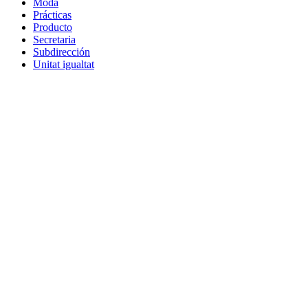
Moda
Prácticas
Producto
Secretaria
Subdirección
Unitat igualtat