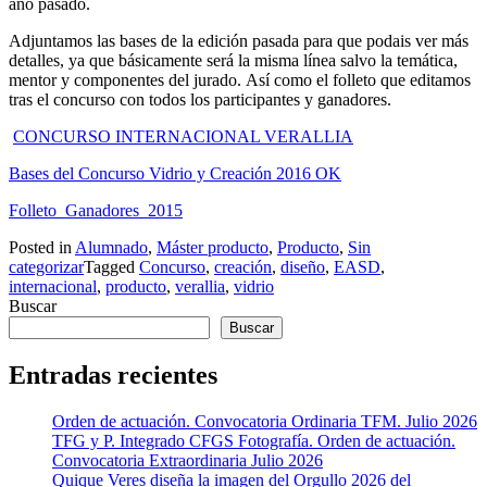
año pasado.
Adjuntamos las bases de la edición pasada para que podais ver más
detalles, ya que básicamente será la misma línea salvo la temática,
mentor y componentes del jurado. Así como el folleto que editamos
tras el concurso con todos los participantes y ganadores.
CONCURSO INTERNACIONAL VERALLIA
Bases del Concurso Vidrio y Creación 2016 OK
Folleto_Ganadores_2015
Posted in
Alumnado
,
Máster producto
,
Producto
,
Sin
categorizar
Tagged
Concurso
,
creación
,
diseño
,
EASD
,
internacional
,
producto
,
verallia
,
vidrio
Buscar
Buscar
Entradas recientes
Orden de actuación. Convocatoria Ordinaria TFM. Julio 2026
TFG y P. Integrado CFGS Fotografía. Orden de actuación.
Convocatoria Extraordinaria Julio 2026
Quique Veres diseña la imagen del Orgullo 2026 del