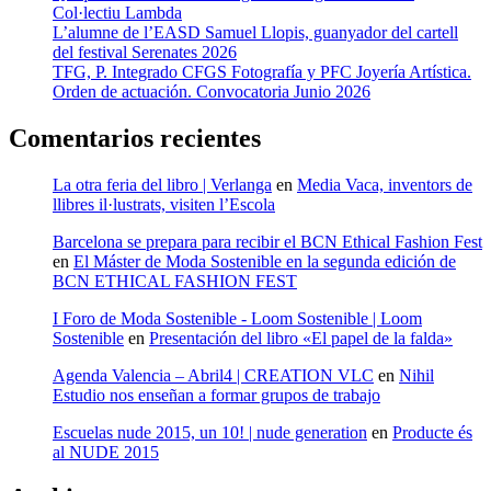
Col·lectiu Lambda
L’alumne de l’EASD Samuel Llopis, guanyador del cartell
del festival Serenates 2026
TFG, P. Integrado CFGS Fotografía y PFC Joyería Artística.
Orden de actuación. Convocatoria Junio 2026
Comentarios recientes
La otra feria del libro | Verlanga
en
Media Vaca, inventors de
llibres il·lustrats, visiten l’Escola
Barcelona se prepara para recibir el BCN Ethical Fashion Fest
en
El Máster de Moda Sostenible en la segunda edición de
BCN ETHICAL FASHION FEST
I Foro de Moda Sostenible - Loom Sostenible | Loom
Sostenible
en
Presentación del libro «El papel de la falda»
Agenda Valencia – Abril4 | CREATION VLC
en
Nihil
Estudio nos enseñan a formar grupos de trabajo
Escuelas nude 2015, un 10! | nude generation
en
Producte és
al NUDE 2015