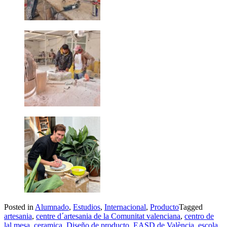
Posted in
Alumnado
,
Estudios
,
Internacional
,
Producto
Tagged
artesania
,
centre d´artesania de la Comunitat valenciana
,
centro de
lal mesa
,
ceramica
,
Diseño de producto
,
EASD de València
,
escola