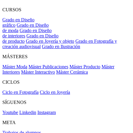
CURSOS
Grado en Diseño
gráfico
Grado en Diseño
de moda
Grado en Diseño
de interiores
Grado en Diseño
de producto
Grado en Joyería y objeto
Grado en Fotografía y
creación audiovisual
Grado en Ilustración
MÁSTERES
Máster Moda
Máster Publicaciones
Máster Producto
Máster
Interiores
Máster Interactivo
Máster Cerámica
CICLOS
Ciclo en Fotografía
Ciclo en Joyería
SÍGUENOS
Youtube
Linkedin
Instagram
META
Trabajos de alumnos