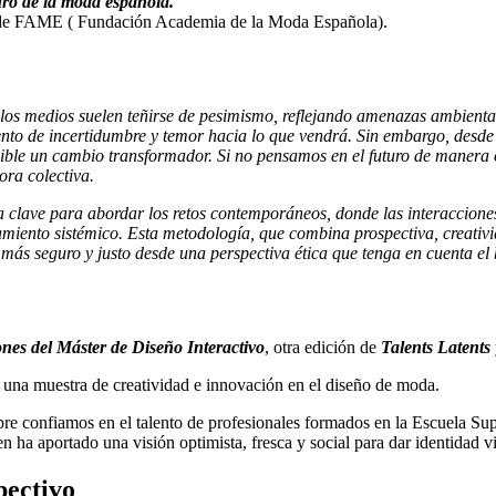
uro de la moda española.
 de FAME ( Fundación Academia de la Moda Española).
los medios suelen teñirse de pesimismo, reflejando amenazas ambiental
iento de incertidumbre y temor hacia lo que vendrá. Sin embargo, des
sible un cambio transformador. Si no pensamos en el futuro de manera o
ora colectiva.
a clave para abordar los retos contemporáneos, donde las interaccione
iento sistémico. Esta metodología, que combina prospectiva, creativid
s seguro y justo desde una perspectiva ética que tenga en cuenta el b
ones del Máster de Diseño Interactivo
, otra edición de
Talents Latents
,
una muestra de creatividad e innovación en el diseño de moda.
pre confiamos en el talento de profesionales formados en la Escuela Su
en ha aportado una visión optimista, fresca y social para dar identidad vi
pectivo