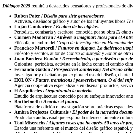
Diálogos 2025
reunirá a destacados pensadores y profesionales de dive
Ruben Pater /
Diseño para siete generaciones.
Activista, diseñador gráfico y autor de los influyentes libros
The
Luján Cambariere /
El alma de los objetos.
Periodista, comisaria y escritora, conocida por su obra
El alma 
Carmen Madorrán /
Atrévete a imaginar: luces para el Ant
Filósofa, miembro del
Grupo de Investigación en Humanidade
Francisco Martorell /
Futuros en disputa. La dialéctica utop
Filósofo y escritor, autor de
Contra la distopía
y
Soñar de otro
Juan Bordera Román /
Decrecimiento, o por diseño o por de
Guionista, periodista, activista en la lucha contra el cambio cli
Fernando Galdón /
Prospective/Counterism; Del diseño crítico
Investigador y diseñador que explora el uso del diseño, el arte,
HOLÓN /
Futurs, transicions i post-creixement. O el dol enfr
Agencia cooperativa especializada en diseñar productos, servicios
H Arquitectes /
Organizando la materia.
Estudio de arquitectura conocido por su enfoque innovador ante
Barthebooth /
Acordar el futuro.
Plataforma de edición e investigación sobre prácticas espaciales 
Ambra Projectes Culturals /
El poder de la narrativa docum
Productora audiovisual que explora la intersección entre cultura
Toni Miserachs /
Algunes coses que he aprés. 50 anys de prof
Es toda una referente en el mundo del diseño gráfico español, 