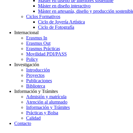
Máster en diseño de interiores sostenible
Máster en diseño interactivo
Máster en artesanía, diseño y producción sostenibl
Ciclos Formativos
Ciclo de Joyería Artística
Ciclo de Fotografía
Internacional
Erasmus In
Erasmus Out
Erasmus Prácticas
Movilidad PDI/PASS
Policy
Investigación
Introducción
Proyectos
Publicaciones
Biblioteca
Información y Trámites
Admisión y matrícula
Atención al alumnado
Información y Trámites
Prácticas y Bolsa
Calidad
Contacto