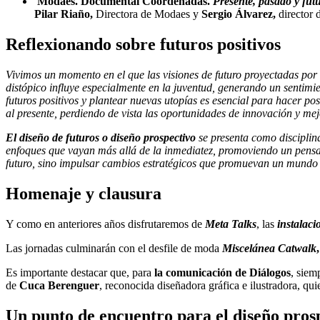
Modaes. Documental Coordenadas.
Presente, pasado y fut
Pilar Riaño,
Directora de Modaes y
Sergio Álvarez,
director
Reflexionando sobre futuros positivos
Vivimos un momento en el que las visiones de futuro proyectadas por 
distópico influye especialmente en la juventud, generando un sentim
futuros positivos y plantear nuevas utopías es esencial para hacer po
al presente, perdiendo de vista las oportunidades de innovación y mej
El diseño de futuros o diseño prospectivo
se presenta como disciplin
enfoques que vayan más allá de la inmediatez, promoviendo un pensam
futuro, sino impulsar cambios estratégicos que promuevan un mundo má
Homenaje y clausura
Y como en anteriores años disfrutaremos de
Meta Talks
, las
instalaci
Las jornadas culminarán con el desfile de moda
Miscelánea Catwalk
Es importante destacar que, para
la comunicación de Diálogos
, siem
de
Cuca Berenguer
, reconocida diseñadora gráfica e ilustradora, qui
Un punto de encuentro para el diseño pros