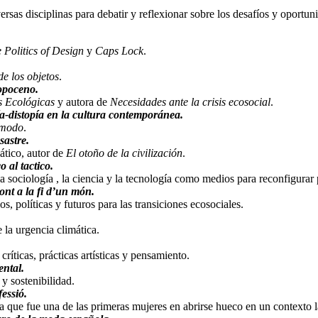
rsas disciplinas para debatir y reflexionar sobre los desafíos y oportun
 Politics of Design
y
Caps Lock
.
de los objetos
.
ropoceno.
s Ecológicas
y autora de
Necesidades ante la crisis ecosocial
.
ía-distopía en la cultura contemporánea.
 modo
.
sastre.
mático, autor de
El otoño de la civilización
.
 al tactico.
 la sociología , la ciencia y la tecnología como medios para reconfigura
ont a la fi d’un món.
, políticas y futuros para las transiciones ecosociales.
 la urgencia climática.
críticas, prácticas artísticas y pensamiento.
ental.
 y sostenibilidad.
essió.
ya que fue una de las primeras mujeres en abrirse hueco en un contexto