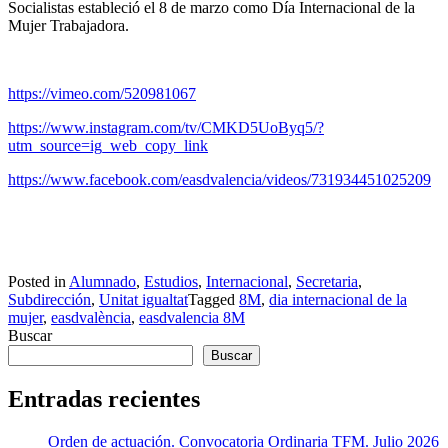
Socialistas
estableció el 8 de marzo como Día Internacional de la
Mujer Trabajadora.
https://vimeo.com/520981067
https://www.instagram.com/tv/CMKD5UoByq5/?
utm_source=ig_web_copy_link
https://www.facebook.com/easdvalencia/videos/731934451025209
Posted in
Alumnado
,
Estudios
,
Internacional
,
Secretaria
,
Subdirección
,
Unitat igualtat
Tagged
8M
,
dia internacional de la
mujer
,
easdvalència
,
easdvalencia 8M
Buscar
Buscar
Entradas recientes
Orden de actuación. Convocatoria Ordinaria TFM. Julio 2026