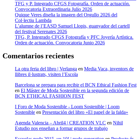
TFG y P. Integrado CFGS Fotografía. Orden de actuación.
Convocatoria Extraordinaria Julio 2026
Quique Veres diseña la imagen del Orgullo 2026 del
Col·lectiu Lambda
L’alumne de l’EASD Samuel Llopis, guanyador del cartell
del festival Serenates 2026
TFG, P. Integrado CFGS Fotografía y PFC Joyería Artística.
Orden de actuación. Convocatoria Junio 2026
Comentarios recientes
La otra feria del libro | Verlanga
en
Media Vaca, inventors de
llibres il·lustrats, visiten l’Escola
Barcelona se prepara para recibir el BCN Ethical Fashion Fest
en
El Máster de Moda Sostenible en la segunda edición de
BCN ETHICAL FASHION FEST
I Foro de Moda Sostenible - Loom Sostenible | Loom
Sostenible
en
Presentación del libro «El papel de la falda»
Agenda Valencia – Abril4 | CREATION VLC
en
Nihil
Estudio nos enseñan a formar grupos de trabajo
Escuelas nude 2015, un 10! | nude generation
en
Producte és