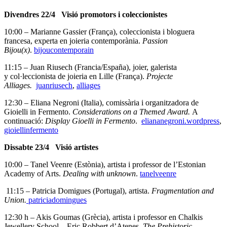
Divendres 22/4 Visió promotors i coleccionistes
10:00 – Marianne Gassier (França), coleccionista i bloguera
francesa, experta en joieria contemporània.
Passion
Bijou(x)
.
bijoucontemporain
11:15 – Juan Riusech (Francia/España), joier, galerista
y col·leccionista de joieria en Lille (França).
Projecte
Alliages.
juanriusech
,
alliages
12:30 – Eliana Negroni (Italia), comissària i organitzadora de
Gioielli in Fermento.
Considerations on a Themed Award.
A
continuació:
Display Gioelli in Fermento
.
eliananegroni.wordpress
,
gioiellinfermento
Dissabte 23/4 Visió artistes
10:00 – Tanel Veenre (Estònia), artista i professor de l’Estonian
Academy of Arts.
Dealing with unknown
.
tanelveenre
11:15 – Patricia Domigues (Portugal), artista.
Fragmentation and
Union.
patriciadomingues
12:30 h – Akis Goumas (Grècia), artista i professor en Chalkis
Jewellery School – Eric Robbert d’Atenes.
The Prehistoric