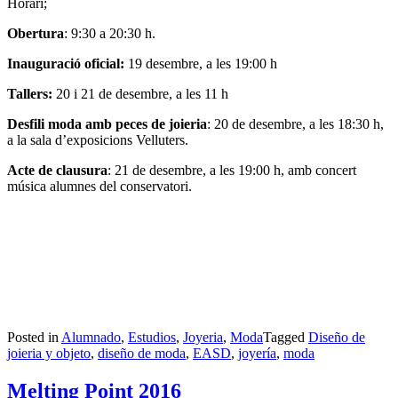
Horari;
Obertura
: 9:30 a 20:30 h.
Inauguració oficial:
19 desembre, a les 19:00 h
Tallers:
20 i 21 de desembre, a les 11 h
Desfili moda amb peces de joieria
: 20 de desembre, a les 18:30 h,
a la sala d’exposicions Velluters.
Acte de clausura
: 21 de desembre, a les 19:00 h, amb concert
música alumnes del conservatori.
Posted in
Alumnado
,
Estudios
,
Joyeria
,
Moda
Tagged
Diseño de
joieria y objeto
,
diseño de moda
,
EASD
,
joyería
,
moda
Melting Point 2016