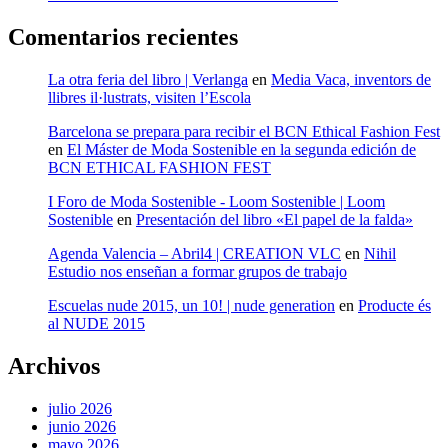
Comentarios recientes
La otra feria del libro | Verlanga
en
Media Vaca, inventors de
llibres il·lustrats, visiten l’Escola
Barcelona se prepara para recibir el BCN Ethical Fashion Fest
en
El Máster de Moda Sostenible en la segunda edición de
BCN ETHICAL FASHION FEST
I Foro de Moda Sostenible - Loom Sostenible | Loom
Sostenible
en
Presentación del libro «El papel de la falda»
Agenda Valencia – Abril4 | CREATION VLC
en
Nihil
Estudio nos enseñan a formar grupos de trabajo
Escuelas nude 2015, un 10! | nude generation
en
Producte és
al NUDE 2015
Archivos
julio 2026
junio 2026
mayo 2026