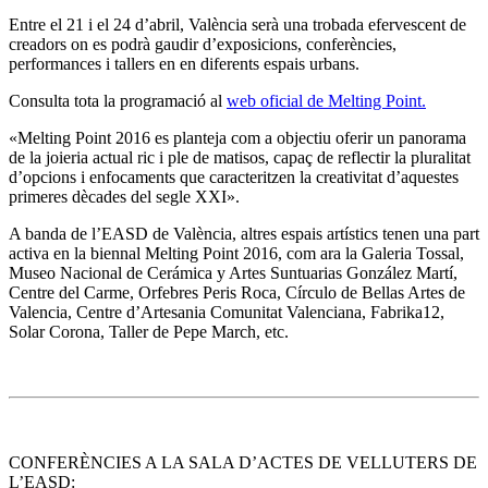
Entre el 21 i el 24 d’abril, València serà una trobada efervescent de
creadors on es podrà gaudir d’exposicions, conferències,
performances i tallers en en diferents espais urbans.
Consulta tota la programació al
web oficial de Melting Point.
«Melting Point 2016 es planteja com a objectiu oferir un panorama
de la joieria actual ric i ple de matisos, capaç de reflectir la pluralitat
d’opcions i enfocaments que caracteritzen la creativitat d’aquestes
primeres dècades del segle XXI».
A banda de l’EASD de València, altres espais artístics tenen una part
activa en la biennal Melting Point 2016, com ara la Galeria Tossal,
Museo Nacional de Cerámica y Artes Suntuarias González Martí,
Centre del Carme, Orfebres Peris Roca, Círculo de Bellas Artes de
Valencia, Centre d’Artesania Comunitat Valenciana, Fabrika12,
Solar Corona, Taller de Pepe March, etc.
CONFERÈNCIES A LA SALA D’ACTES DE VELLUTERS DE
L’EASD: