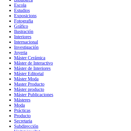
Escola
Estudios
Exposicions
Fotografia
Gráfico
Ilustración
Interiores
Internacional
Investigación
Joyeria
Máster Cerámica
Máster de Interactivo
Máster de Interiores
Máster Editorial
Máster Moda
Master Producto
Máster producto
Máster Publicaciones
Másteres
Moda
Prácticas
Producto
Secretaria
Subdirección