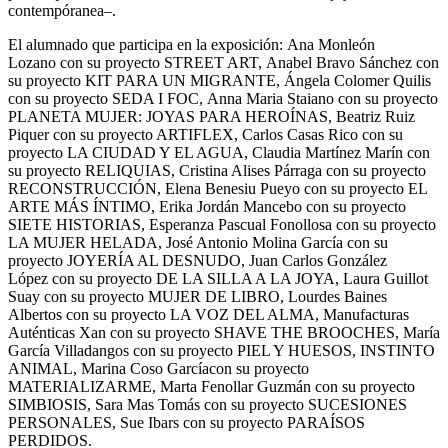
contempóranea–.
El alumnado que participa en la exposición:
Ana Monleón
Lozano con su proyecto STREET ART,
Anabel Bravo Sánchez con
su proyecto KIT PARA UN MIGRANTE,
Ángela Colomer Quilis
con su proyecto SEDA I FOC,
Anna Maria Staiano con su proyecto
PLANETA MUJER: JOYAS PARA HEROÍNAS,
Beatriz Ruiz
Piquer con su proyecto ARTIFLEX,
Carlos Casas Rico con su
proyecto LA CIUDAD Y EL AGUA,
Claudia Martínez Marín con
su proyecto RELIQUIAS,
Cristina Alises Párraga con su proyecto
RECONSTRUCCIÓN,
Elena Benesiu Pueyo con su proyecto EL
ARTE MÁS ÍNTIMO,
Erika Jordán Mancebo con su proyecto
SIETE HISTORIAS,
Esperanza Pascual Fonollosa con su proyecto
LA MUJER HELADA,
José Antonio Molina García con su
proyecto JOYERÍA AL DESNUDO,
Juan Carlos González
López con su proyecto DE LA SILLA A LA JOYA,
Laura Guillot
Suay con su proyecto MUJER DE LIBRO,
Lourdes Baines
Albertos con su proyecto LA VOZ DEL ALMA,
Manufacturas
Auténticas Xan con su proyecto SHAVE THE BROOCHES,
María
García Villadangos con su proyecto PIEL Y HUESOS, INSTINTO
ANIMAL,
Marina Coso Garcíacon su proyecto
MATERIALIZARME,
Marta Fenollar Guzmán con su proyecto
SIMBIOSIS,
Sara Mas Tomás con su proyecto SUCESIONES
PERSONALES,
Sue Ibars con su proyecto PARAÍSOS
PERDIDOS.