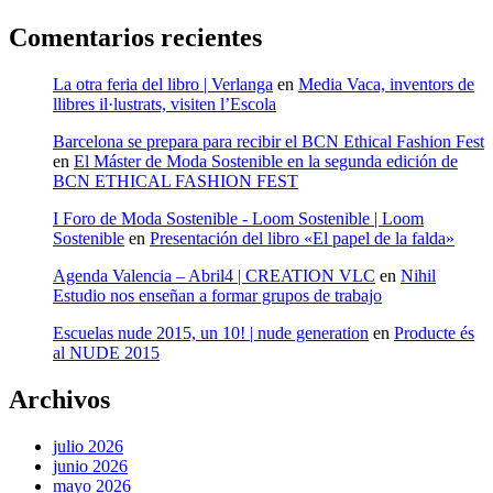
Comentarios recientes
La otra feria del libro | Verlanga
en
Media Vaca, inventors de
llibres il·lustrats, visiten l’Escola
Barcelona se prepara para recibir el BCN Ethical Fashion Fest
en
El Máster de Moda Sostenible en la segunda edición de
BCN ETHICAL FASHION FEST
I Foro de Moda Sostenible - Loom Sostenible | Loom
Sostenible
en
Presentación del libro «El papel de la falda»
Agenda Valencia – Abril4 | CREATION VLC
en
Nihil
Estudio nos enseñan a formar grupos de trabajo
Escuelas nude 2015, un 10! | nude generation
en
Producte és
al NUDE 2015
Archivos
julio 2026
junio 2026
mayo 2026