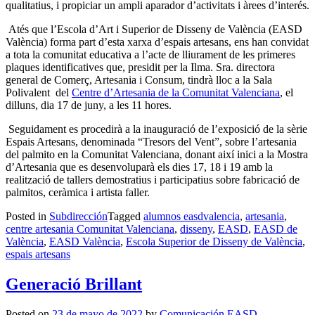
qualitatius, i propiciar un ampli aparador d’activitats i àrees d’interés.
Atés que l’Escola d’Art i Superior de Disseny de València (EASD
València) forma part d’esta xarxa d’espais artesans, ens han convidat
a tota la comunitat educativa a l’acte de lliurament de les primeres
plaques identificatives que, presidit per la Ilma. Sra. directora
general de Comerç, Artesania i Consum, tindrà lloc a la Sala
Polivalent del
Centre d’Artesania de la Comunitat Valenciana
, el
dilluns, dia 17 de juny, a les 11 hores.
Seguidament es procedirà a la inauguració de l’exposició de la sèrie
Espais Artesans, denominada “Tresors del Vent”, sobre l’artesania
del palmito en la Comunitat Valenciana, donant així inici a la Mostra
d’Artesania que es desenvoluparà els dies 17, 18 i 19 amb la
realització de tallers demostratius i participatius sobre fabricació de
palmitos, ceràmica i artista faller.
Posted in
Subdirección
Tagged
alumnos easdvalencia
,
artesania
,
centre artesania Comunitat Valenciana
,
disseny
,
EASD
,
EASD de
València
,
EASD València
,
Escola Superior de Disseny de València
,
espais artesans
Generació Brillant
Posted on
23 de mayo de 2022
by
Comunicación EASD