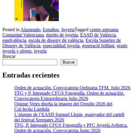
Posted in
Alumnado
,
Estudios
,
Joyeria
Tagged
centre artesania
Comunitat Valenciana
,
diseño de joyería
,
EASD de València
,
easdvalència
,
escola de disseny de valència
,
Escola Superior de
Disseny de València
,
especialidad joyería
,
generació brillant
,
grado
joyería y objeto
,
joyería
Buscar
Buscar
Entradas recientes
Orden de actuación. Convocatoria Ordinaria TFM. Julio 2026
TFG y P. Integrado CFGS Fotografía. Orden de actuación.
Convocatoria Extraordinaria Julio 2026
Quique Veres diseña la imagen del Orgullo 2026 del
Col·lectiu Lambda
L’alumne de l’EASD Samuel Llopis, guanyador del cartell
del festival Serenates 2026
TFG, P. Integrado CFGS Fotografía y PFC Joyería Artística.
Orden de actuación. Convocatoria Junio 2026