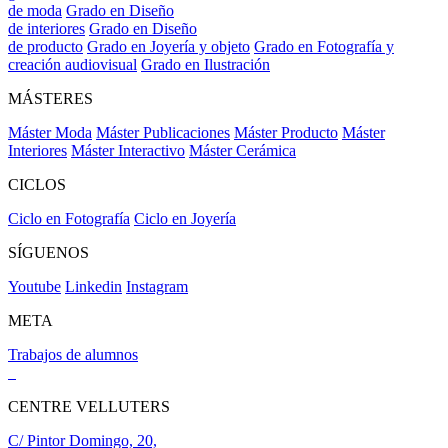
de moda
Grado en Diseño
de interiores
Grado en Diseño
de producto
Grado en Joyería y objeto
Grado en Fotografía y
creación audiovisual
Grado en Ilustración
MÁSTERES
Máster Moda
Máster Publicaciones
Máster Producto
Máster
Interiores
Máster Interactivo
Máster Cerámica
CICLOS
Ciclo en Fotografía
Ciclo en Joyería
SÍGUENOS
Youtube
Linkedin
Instagram
META
Trabajos de alumnos
CENTRE VELLUTERS
C/ Pintor Domingo, 20,