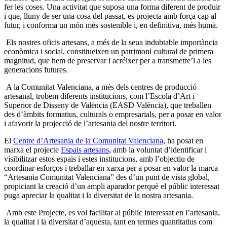
fer les coses. Una activitat que suposa una forma diferent de produir
i que, lluny de ser una cosa del passat, es projecta amb força cap al
futur, i conforma un món més sostenible i, en definitiva, més humà.
Els nostres oficis artesans, a més de la seua indubtable importància
econòmica i social, constitueixen un patrimoni cultural de primera
magnitud, que hem de preservar i acréixer per a transmetre’l a les
generacions futures.
A la Comunitat Valenciana, a més dels centres de producció
artesanal, trobem diferents institucions, com l’Escola d’Art i
Superior de Disseny de València (EASD València), que treballen
des d’àmbits formatius, culturals o empresarials, per a posar en valor
i afavorir la projecció de l’artesania del nostre territori.
El
Centre d’Artesania de la Comunitat Valenciana
, ha posat en
marxa el projecte
Espais artesans
, amb la voluntat d’identificar i
visibilitzar estos espais i estes institucions, amb l’objectiu de
coordinar esforços i treballar en xarxa per a posar en valor la marca
“Artesania Comunitat Valenciana” des d’un punt de vista global,
propiciant la creació d’un ampli aparador perquè el públic interessat
puga apreciar la qualitat i la diversitat de la nostra artesania.
Amb este Projecte, es vol facilitar al públic interessat en l’artesania,
la qualitat i la diversitat d’aquesta, tant en termes quantitatius com