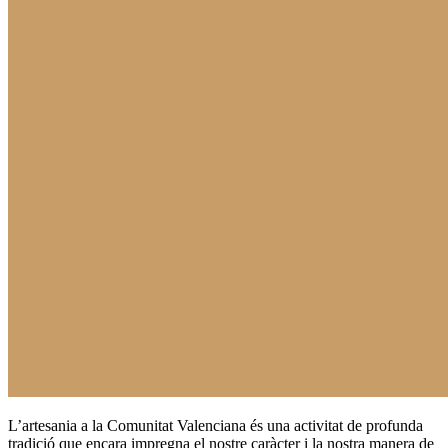
L’artesania a la Comunitat Valenciana és una activitat de profunda
tradició que encara impregna el nostre caràcter i la nostra manera de