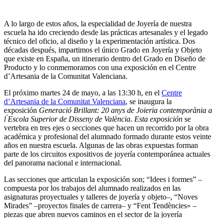
A lo largo de estos años, la especialidad de Joyería de nuestra
escuela ha ido creciendo desde las prácticas artesanales y el legado
técnico del oficio, al diseño y la experimentación artística. Dos
décadas después, impartimos el único Grado en Joyería y Objeto
que existe en España, un itinerario dentro del Grado en Diseño de
Producto y lo conmemoramos con una exposición en el Centre
d’Artesania de la Comunitat Valenciana.
El próximo martes 24 de mayo, a las 13:30 h, en el
Centre
d’Artesania de la Comunitat Valenciana
, se inaugura la
exposición
Generació Brillant: 20 anys de Joieria contemporània a
l ́Escola Superior de Disseny de València. Esta exposición
se
vertebra en tres ejes o secciones que hacen un recorrido por la obra
académica y profesional del alumnado formado durante estos veinte
años en nuestra escuela. Algunas de las obras expuestas forman
parte de los circuitos expositivos de joyería contemporánea actuales
del panorama nacional e internacional.
Las secciones que articulan la exposición son; “Idees i formes” –
compuesta por los trabajos del alumnado realizados en las
asignaturas proyectuales y talleres de joyería y objeto–, “Noves
Mirades” –proyectos finales de carrera– y “Fent Tendències» –
piezas que abren nuevos caminos en el sector de la joyería