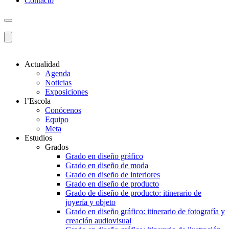
Contacto
Actualidad
Agenda
Noticias
Exposiciones
l’Escola
Conócenos
Equipo
Meta
Estudios
Grados
Grado en diseño gráfico
Grado en diseño de moda
Grado en diseño de interiores
Grado en diseño de producto
Grado de diseño de producto: itinerario de
joyería y objeto
Grado en diseño gráfico: itinerario de fotografía y
creación audiovisual