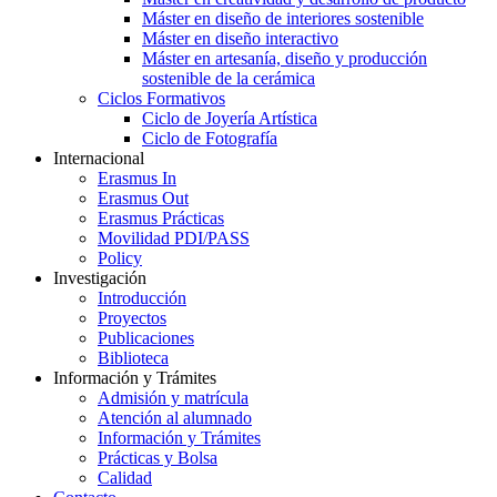
Máster en diseño de interiores sostenible
Máster en diseño interactivo
Máster en artesanía, diseño y producción
sostenible de la cerámica
Ciclos Formativos
Ciclo de Joyería Artística
Ciclo de Fotografía
Internacional
Erasmus In
Erasmus Out
Erasmus Prácticas
Movilidad PDI/PASS
Policy
Investigación
Introducción
Proyectos
Publicaciones
Biblioteca
Información y Trámites
Admisión y matrícula
Atención al alumnado
Información y Trámites
Prácticas y Bolsa
Calidad