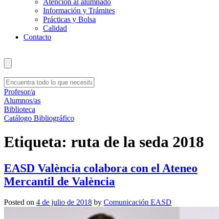
Atención al alumnado
Información y Trámites
Prácticas y Bolsa
Calidad
Contacto
Profesor/a
Alumnos/as
Biblioteca
Catálogo Bibliográfico
Etiqueta:
ruta de la seda 2018
EASD València colabora con el Ateneo
Mercantil de València
Posted on
4 de julio de 2018
by
Comunicación EASD