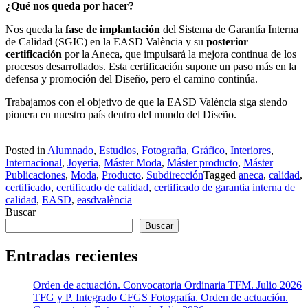
¿Qué nos queda por hacer?
Nos queda la
fase de implantación
del Sistema de Garantía Interna
de Calidad (SGIC) en la EASD València y su
posterior
certificación
por la Aneca, que impulsará la mejora continua de los
procesos desarrollados. Esta certificación supone un paso más en la
defensa y promoción del Diseño, pero el camino continúa.
Trabajamos con el objetivo de que la EASD València siga siendo
pionera en nuestro país dentro del mundo del Diseño.
Posted in
Alumnado
,
Estudios
,
Fotografia
,
Gráfico
,
Interiores
,
Internacional
,
Joyeria
,
Máster Moda
,
Máster producto
,
Máster
Publicaciones
,
Moda
,
Producto
,
Subdirección
Tagged
aneca
,
calidad
,
certificado
,
certificado de calidad
,
certificado de garantia interna de
calidad
,
EASD
,
easdvalència
Buscar
Buscar
Entradas recientes
Orden de actuación. Convocatoria Ordinaria TFM. Julio 2026
TFG y P. Integrado CFGS Fotografía. Orden de actuación.