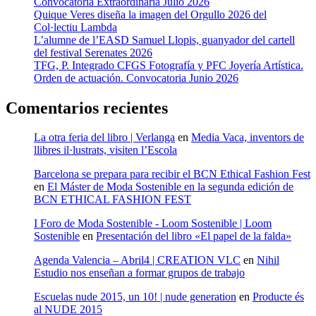
Convocatoria Extraordinaria Julio 2026
Quique Veres diseña la imagen del Orgullo 2026 del
Col·lectiu Lambda
L’alumne de l’EASD Samuel Llopis, guanyador del cartell
del festival Serenates 2026
TFG, P. Integrado CFGS Fotografía y PFC Joyería Artística.
Orden de actuación. Convocatoria Junio 2026
Comentarios recientes
La otra feria del libro | Verlanga
en
Media Vaca, inventors de
llibres il·lustrats, visiten l’Escola
Barcelona se prepara para recibir el BCN Ethical Fashion Fest
en
El Máster de Moda Sostenible en la segunda edición de
BCN ETHICAL FASHION FEST
I Foro de Moda Sostenible - Loom Sostenible | Loom
Sostenible
en
Presentación del libro «El papel de la falda»
Agenda Valencia – Abril4 | CREATION VLC
en
Nihil
Estudio nos enseñan a formar grupos de trabajo
Escuelas nude 2015, un 10! | nude generation
en
Producte és
al NUDE 2015