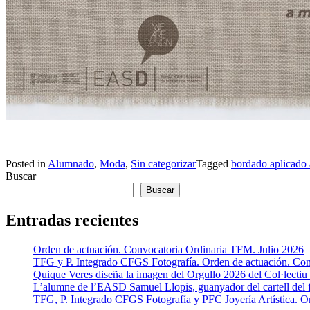
Posted in
Alumnado
,
Moda
,
Sin categorizar
Tagged
bordado aplicado a
Buscar
Buscar
Entradas recientes
Orden de actuación. Convocatoria Ordinaria TFM. Julio 2026
TFG y P. Integrado CFGS Fotografía. Orden de actuación. Conv
Quique Veres diseña la imagen del Orgullo 2026 del Col·lecti
L’alumne de l’EASD Samuel Llopis, guanyador del cartell del f
TFG, P. Integrado CFGS Fotografía y PFC Joyería Artística. O