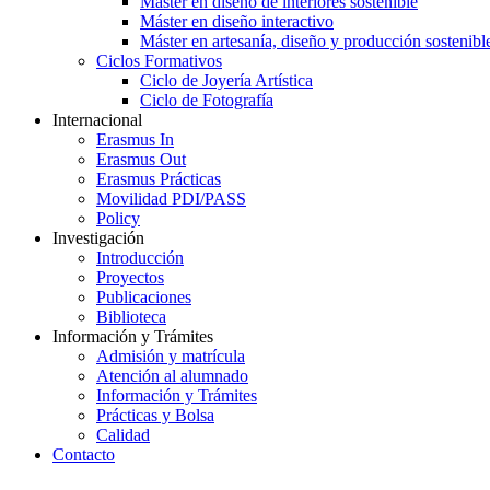
Máster en diseño de interiores sostenible
Máster en diseño interactivo
Máster en artesanía, diseño y producción sostenibl
Ciclos Formativos
Ciclo de Joyería Artística
Ciclo de Fotografía
Internacional
Erasmus In
Erasmus Out
Erasmus Prácticas
Movilidad PDI/PASS
Policy
Investigación
Introducción
Proyectos
Publicaciones
Biblioteca
Información y Trámites
Admisión y matrícula
Atención al alumnado
Información y Trámites
Prácticas y Bolsa
Calidad
Contacto