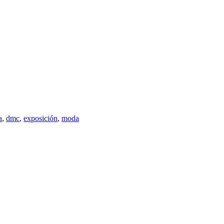
a
,
dmc
,
exposición
,
moda