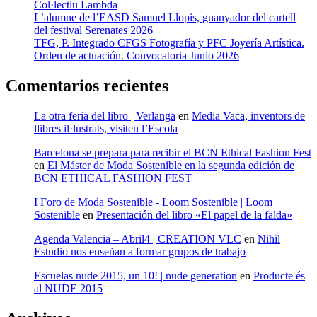
Col·lectiu Lambda
L’alumne de l’EASD Samuel Llopis, guanyador del cartell
del festival Serenates 2026
TFG, P. Integrado CFGS Fotografía y PFC Joyería Artística.
Orden de actuación. Convocatoria Junio 2026
Comentarios recientes
La otra feria del libro | Verlanga
en
Media Vaca, inventors de
llibres il·lustrats, visiten l’Escola
Barcelona se prepara para recibir el BCN Ethical Fashion Fest
en
El Máster de Moda Sostenible en la segunda edición de
BCN ETHICAL FASHION FEST
I Foro de Moda Sostenible - Loom Sostenible | Loom
Sostenible
en
Presentación del libro «El papel de la falda»
Agenda Valencia – Abril4 | CREATION VLC
en
Nihil
Estudio nos enseñan a formar grupos de trabajo
Escuelas nude 2015, un 10! | nude generation
en
Producte és
al NUDE 2015