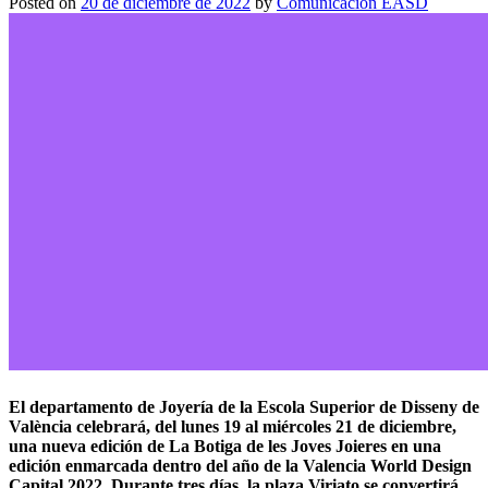
Posted on
20 de diciembre de 2022
by
Comunicación EASD
El departamento de Joyería de la Escola Superior de Disseny de
València celebrará, del lunes 19 al miércoles 21 de diciembre,
una nueva edición de La Botiga de les Joves Joieres en una
edición enmarcada dentro del año de la Valencia World Design
Capital 2022. Durante tres días, la plaza Viriato se convertirá