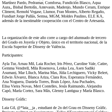
Martínez Pardo, Pedramar, Comforsa, Fundición Blasco, Aqua
Aura,, Bisbal Bertolín, Antevasin, Madenjo, Mundo Ceram, Enrique
Climent, Remohí Vegase, Llumor, Fran Montes, Alberto Regaño,
Fundiart Jorge Pallás, Semsa, MGM, Moldes Paulino, ELE KA,
además de la inestimable cooperación con el Centro de Artesanía.
La organización de este año corre a cargo del alumnado de tercero
del Grado en Joyería y Objeto, único en el territorio nacional, de la
Escola Superior de Disseny de València.
Participantes:
Ayla Tur, Arnau Mil, Laia Rocher, Iris Pérez, Caroline Vale, Catire,
Gemma Vendrell, Mila Rosenova, Lenka Lea, Asen Sadiki
Asumani, Mar Llluch, Marina Mas, Jùlia Lechiguero, Vicky Belert,
Edwin Álvarez, Blanca Ariza, Clara Ros, Esperanza Fernández,
Ana Noguera, Daniela Torres, Brais López, Ana Puchades,
Elisa
Vieira Novas, Meri Contelles, Jesús Raimundo, Alejandra
Capó, María Cortez, Sara Más, Glenny Lantigua y María Blasco.
Disseny Gràfic:
Laia Gil, @*laia__ja , estudiant de 2n del Grau en Disseny Gràfic.