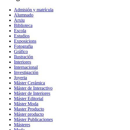
Admisión y matrícula
Alumnado
Arxiu
Biblioteca
Escola
Estudios
Exposicions
Fotografia
Gráfico
Ilustración
Interiores
Internacional
Investigación
Joyeria
Máster Cerámica
Máster de Interactivo
Máster de Interiores
Máster Editorial
Máster Moda
Master Producto
Máster producto
Máster Publicaciones
Másteres
Moda