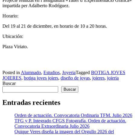
Projecte realitzat en l’assignatura «Taller d’Experimentació Gràfica»
impartida per Adalberto Rodríguez.
Horario:
Del 19 al 21 de diciembre, en horario de 10 a 20 horas.
Ubicación:
Plaza Viriato.
Posted in
Alumnado
,
Estudios
,
Joyeria
Tagged
BOTIGA JOVES
JOIERES
,
botiga joves joiers
,
diseño de joyas
,
joieres
,
joieria
Buscar
Buscar
Entradas recientes
Orden de actuación. Convocatoria Ordinaria TFM. Julio 2026
TFG y P. Integrado CFGS Fotografía. Orden de actuación.
Convocatoria Extraordinaria Julio 2026
Quique Veres diseña la imagen del Orgullo 2026 del