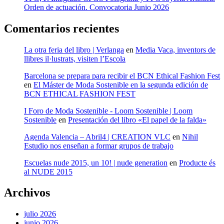
Orden de actuación. Convocatoria Junio 2026
Comentarios recientes
La otra feria del libro | Verlanga
en
Media Vaca, inventors de
llibres il·lustrats, visiten l’Escola
Barcelona se prepara para recibir el BCN Ethical Fashion Fest
en
El Máster de Moda Sostenible en la segunda edición de
BCN ETHICAL FASHION FEST
I Foro de Moda Sostenible - Loom Sostenible | Loom
Sostenible
en
Presentación del libro «El papel de la falda»
Agenda Valencia – Abril4 | CREATION VLC
en
Nihil
Estudio nos enseñan a formar grupos de trabajo
Escuelas nude 2015, un 10! | nude generation
en
Producte és
al NUDE 2015
Archivos
julio 2026
junio 2026