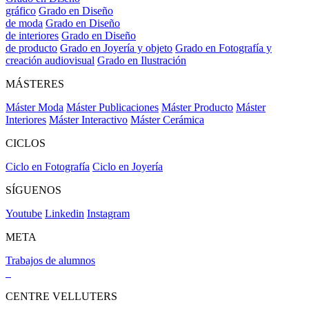
gráfico
Grado en Diseño
de moda
Grado en Diseño
de interiores
Grado en Diseño
de producto
Grado en Joyería y objeto
Grado en Fotografía y
creación audiovisual
Grado en Ilustración
MÁSTERES
Máster Moda
Máster Publicaciones
Máster Producto
Máster
Interiores
Máster Interactivo
Máster Cerámica
CICLOS
Ciclo en Fotografía
Ciclo en Joyería
SÍGUENOS
Youtube
Linkedin
Instagram
META
Trabajos de alumnos
CENTRE VELLUTERS