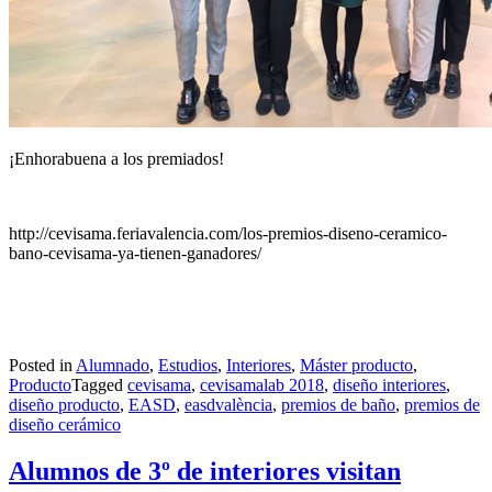
¡Enhorabuena a los premiados!
http://cevisama.feriavalencia.com/los-premios-diseno-ceramico-
bano-cevisama-ya-tienen-ganadores/
Posted in
Alumnado
,
Estudios
,
Interiores
,
Máster producto
,
Producto
Tagged
cevisama
,
cevisamalab 2018
,
diseño interiores
,
diseño producto
,
EASD
,
easdvalència
,
premios de baño
,
premios de
diseño cerámico
Alumnos de 3º de interiores visitan