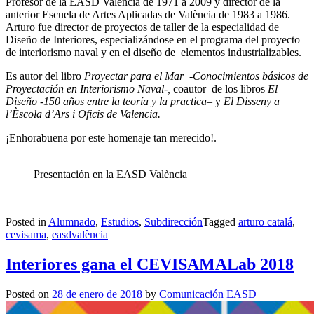
Profesor de la EASD València de 1971 a 2009 y director de la
anterior Escuela de Artes Aplicadas de València de 1983 a 1986.
Arturo fue director de proyectos de taller de la especialidad de
Diseño de Interiores, especializándose en el programa del proyecto
de interiorismo naval y en el diseño de elementos industrializables.
Es autor del libro
Proyectar para el Mar -Conocimientos básicos de
Proyectación en Interiorismo Naval-,
coautor de los libros
El
Diseño -150 años entre la teoría y la practica
– y
El Disseny a
l’Èscola d’Ars i Oficis de Valencia.
¡Enhorabuena por este homenaje tan merecido!.
Presentación en la EASD València
Posted in
Alumnado
,
Estudios
,
Subdirección
Tagged
arturo catalá
,
cevisama
,
easdvalència
Interiores gana el CEVISAMALab 2018
Posted on
28 de enero de 2018
by
Comunicación EASD