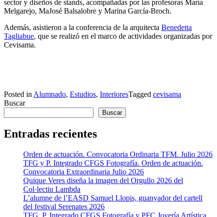
sector y diseños de stands, acompañadas por las profesoras María
Melgarejo, MaJosé Balsalobre y Marina García-Broch.
Además, asistieron a la conferencia de la arquitecta
Benedetta
Tagliabue
, que se realizó en el marco de actividades organizadas por
Cevisama.
Posted in
Alumnado
,
Estudios
,
Interiores
Tagged
cevisama
Buscar
Buscar
Entradas recientes
Orden de actuación. Convocatoria Ordinaria TFM. Julio 2026
TFG y P. Integrado CFGS Fotografía. Orden de actuación.
Convocatoria Extraordinaria Julio 2026
Quique Veres diseña la imagen del Orgullo 2026 del
Col·lectiu Lambda
L’alumne de l’EASD Samuel Llopis, guanyador del cartell
del festival Serenates 2026
TFG, P. Integrado CFGS Fotografía y PFC Joyería Artística.