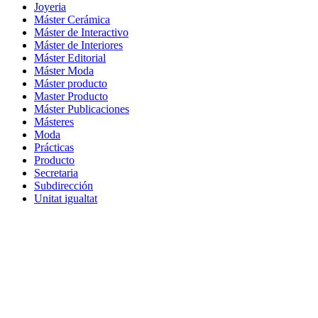
Joyeria
Máster Cerámica
Máster de Interactivo
Máster de Interiores
Máster Editorial
Máster Moda
Máster producto
Master Producto
Máster Publicaciones
Másteres
Moda
Prácticas
Producto
Secretaria
Subdirección
Unitat igualtat