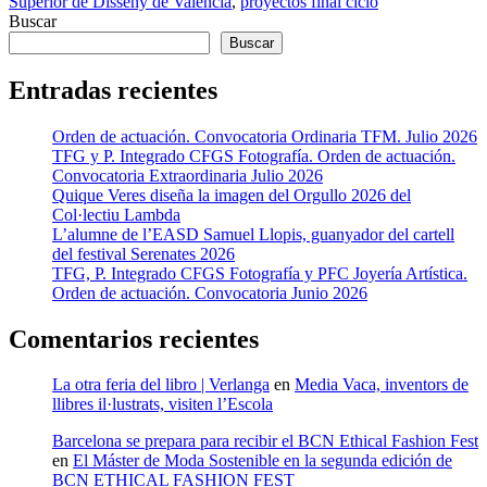
Superior de Disseny de València
,
proyectos final ciclo
Buscar
Buscar
Entradas recientes
Orden de actuación. Convocatoria Ordinaria TFM. Julio 2026
TFG y P. Integrado CFGS Fotografía. Orden de actuación.
Convocatoria Extraordinaria Julio 2026
Quique Veres diseña la imagen del Orgullo 2026 del
Col·lectiu Lambda
L’alumne de l’EASD Samuel Llopis, guanyador del cartell
del festival Serenates 2026
TFG, P. Integrado CFGS Fotografía y PFC Joyería Artística.
Orden de actuación. Convocatoria Junio 2026
Comentarios recientes
La otra feria del libro | Verlanga
en
Media Vaca, inventors de
llibres il·lustrats, visiten l’Escola
Barcelona se prepara para recibir el BCN Ethical Fashion Fest
en
El Máster de Moda Sostenible en la segunda edición de
BCN ETHICAL FASHION FEST