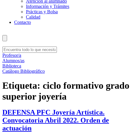
Atención al alumnado
Información y Trámites
Prácticas y Bolsa
Calidad
Contacto
Profesor/a
Alumnos/as
Biblioteca
Catálogo Bibliográfico
Etiqueta:
ciclo formativo grado
superior joyería
DEFENSA PFC Joyería Artística.
Convocatoria Abril 2022. Orden de
actuación