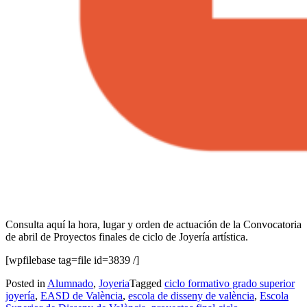
Consulta aquí la hora, lugar y orden de actuación de la Convocatoria
de abril de Proyectos finales de ciclo de Joyería artística.
[wpfilebase tag=file id=3839 /]
Posted in
Alumnado
,
Joyeria
Tagged
ciclo formativo grado superior
joyería
,
EASD de València
,
escola de disseny de valència
,
Escola