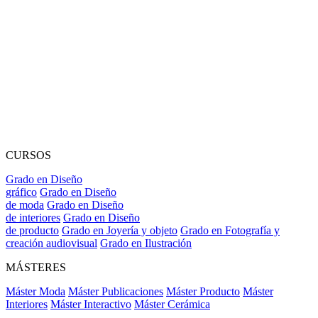
CURSOS
Grado en Diseño
gráfico
Grado en Diseño
de moda
Grado en Diseño
de interiores
Grado en Diseño
de producto
Grado en Joyería y objeto
Grado en Fotografía y
creación audiovisual
Grado en Ilustración
MÁSTERES
Máster Moda
Máster Publicaciones
Máster Producto
Máster
Interiores
Máster Interactivo
Máster Cerámica