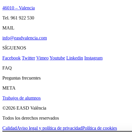
46010 – Valencia
Tel. 961 922 530
MAIL
info@easdvalencia.com
SÍGUENOS
Facebook
Twitter
Vimeo
Youtube
Linkedin
Instagram
FAQ
Preguntas frecuentes
META
Trabajos de alumnos
©2026 EASD València
Todos los derechos reservados
Calidad
Aviso legal y política de privacidad
Política de cookies