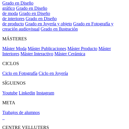
Grado en Diseño
gráfico
Grado en Diseño
de moda
Grado en Diseño
de interiores
Grado en Diseño
de producto
Grado en Joyería y objeto
Grado en Fotografía y
creación audiovisual
Grado en Ilustración
MÁSTERES
Máster Moda
Máster Publicaciones
Máster Producto
Máster
Interiores
Máster Interactivo
Máster Cerámica
CICLOS
Ciclo en Fotografía
Ciclo en Joyería
SÍGUENOS
Youtube
Linkedin
Instagram
META
Trabajos de alumnos
CENTRE VELLUTERS