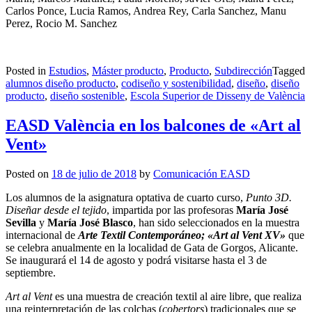
Carlos Ponce, Lucia Ramos, Andrea Rey, Carla Sanchez, Manu
Perez, Rocio M. Sanchez
Posted in
Estudios
,
Máster producto
,
Producto
,
Subdirección
Tagged
alumnos diseño producto
,
codiseño y sostenibilidad
,
diseño
,
diseño
producto
,
diseño sostenible
,
Escola Superior de Disseny de València
EASD València en los balcones de «Art al
Vent»
Posted on
18 de julio de 2018
by
Comunicación EASD
Los alumnos de la asignatura optativa de cuarto curso,
Punto 3D.
Diseñar desde el tejido
, impartida por las profesoras
María José
Sevilla
y
María José Blasco
, han sido seleccionados en la muestra
internacional de
Arte Textil Contemporáneo; «Art al Vent XV»
que
se celebra anualmente en la localidad de Gata de Gorgos, Alicante.
Se inaugurará el 14 de agosto y podrá visitarse hasta el 3 de
septiembre.
Art al Vent
es una muestra de creación textil al aire libre, que realiza
una reinterpretación de las colchas (
cobertors
) tradicionales que se