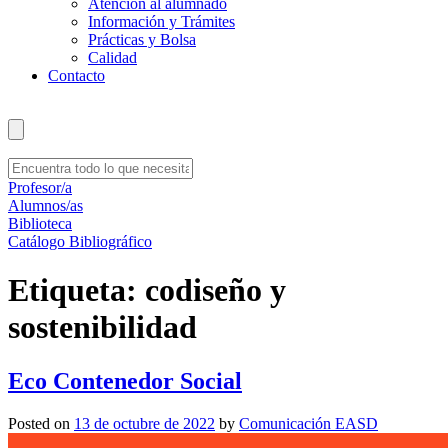
Atención al alumnado
Información y Trámites
Prácticas y Bolsa
Calidad
Contacto
Profesor/a
Alumnos/as
Biblioteca
Catálogo Bibliográfico
Etiqueta:
codiseño y
sostenibilidad
Eco Contenedor Social
Posted on
13 de octubre de 2022
by
Comunicación EASD