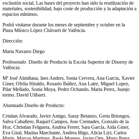
exclusión social. Las bases del proyecto han sido la reutilización de
materiales, sostenibilidad, bajo coste de producción y la adaptación a
espacios mínimos.
Podrá visitarse durante los meses de septiembre y octubre en la
Plaza Músico López Chávarri de València.
Dirección:
Maria Navarro Diego
Profesorado Diseño de Producto la Escola Superior de Disseny de
València:
Mª José Almiñana, Ines Andres, Sonia Cervera, Ana Garcia, Xavier
Giner, Ofelia Hiraldo, Rosario Ibáñez, Ana Latre, Miguel Lopez,
Pilar Mellado, Sonia Moya, Pedro Ochando, Maria Perez, Juanjo
tormo, David Ulibarri.
Alumnado Diseño de Producto:
Cristian Alvarado, Javier Amigo, Saray Betanzo, Greta Briongos,
Salva Caballero, Raquel Campos, Jose Cremades, Gonzalo de la
Hoz, Christian Felguera, Andrea Ferrer, Sara García, Aida Giner,
Eva Giral, Marina Marchante, Andrea Iñigo, Alicia Liyi, Carlos
Marin, Marcos Martinez, Paula Moreno, Javier Orts, Manu Perez,