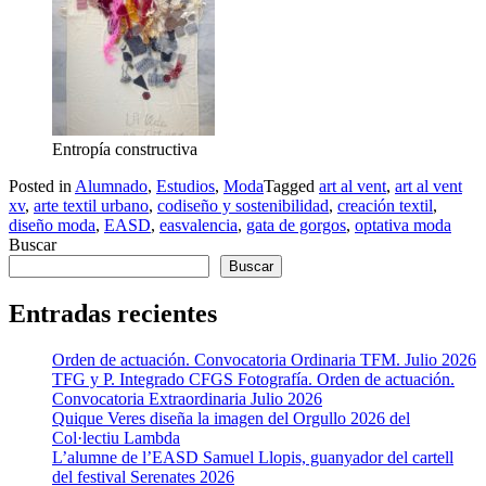
Entropía constructiva
Posted in
Alumnado
,
Estudios
,
Moda
Tagged
art al vent
,
art al vent
xv
,
arte textil urbano
,
codiseño y sostenibilidad
,
creación textil
,
diseño moda
,
EASD
,
easvalencia
,
gata de gorgos
,
optativa moda
Buscar
Buscar
Entradas recientes
Orden de actuación. Convocatoria Ordinaria TFM. Julio 2026
TFG y P. Integrado CFGS Fotografía. Orden de actuación.
Convocatoria Extraordinaria Julio 2026
Quique Veres diseña la imagen del Orgullo 2026 del
Col·lectiu Lambda
L’alumne de l’EASD Samuel Llopis, guanyador del cartell
del festival Serenates 2026