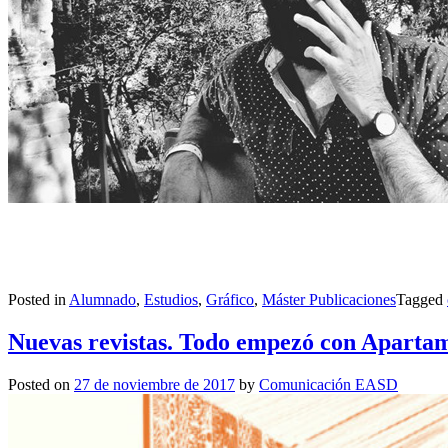
Posted in
Alumnado
,
Estudios
,
Gráfico
,
Máster Publicaciones
Tagged
Nuevas revistas. Todo empezó con Aparta
Posted on
27 de noviembre de 2017
by
Comunicación EASD