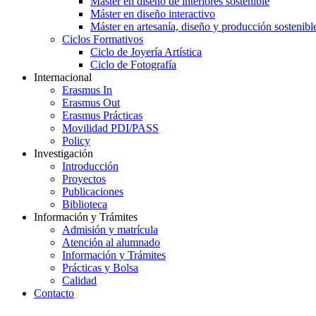
Máster en diseño de interiores sostenible
Máster en diseño interactivo
Máster en artesanía, diseño y producción sostenibl
Ciclos Formativos
Ciclo de Joyería Artística
Ciclo de Fotografía
Internacional
Erasmus In
Erasmus Out
Erasmus Prácticas
Movilidad PDI/PASS
Policy
Investigación
Introducción
Proyectos
Publicaciones
Biblioteca
Información y Trámites
Admisión y matrícula
Atención al alumnado
Información y Trámites
Prácticas y Bolsa
Calidad
Contacto