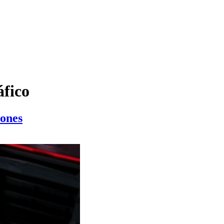
áfico
iones