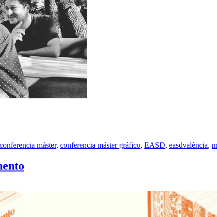
conferencia máster
,
conferencia máster gráfico
,
EASD
,
easdvalència
,
m
mento