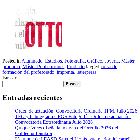
Posted in
Alumnado
,
Estudios
,
Fotografia
,
Gráfico
,
Joyeria
,
Máster
producto
,
Máster Publicaciones
,
Producto
Tagged
curso de
formación del profesorado
,
imprenta
,
letterpress
Buscar
Buscar
Entradas recientes
Orden de actuación. Convocatoria Ordinaria TFM. Julio 2026
TFG y P. Integrado CFGS Fotografía. Orden de actuación.
Convocatoria Extraordinaria Julio 2026
Quique Veres diseña la imagen del Orgullo 2026 del
Col·lectiu Lambda
L’alumne de l’EASD Samuel Llopis, guanyador del cartell