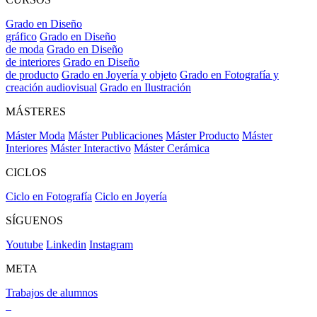
Grado en Diseño
gráfico
Grado en Diseño
de moda
Grado en Diseño
de interiores
Grado en Diseño
de producto
Grado en Joyería y objeto
Grado en Fotografía y
creación audiovisual
Grado en Ilustración
MÁSTERES
Máster Moda
Máster Publicaciones
Máster Producto
Máster
Interiores
Máster Interactivo
Máster Cerámica
CICLOS
Ciclo en Fotografía
Ciclo en Joyería
SÍGUENOS
Youtube
Linkedin
Instagram
META
Trabajos de alumnos