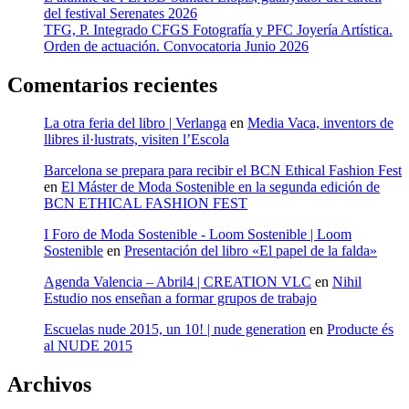
del festival Serenates 2026
TFG, P. Integrado CFGS Fotografía y PFC Joyería Artística.
Orden de actuación. Convocatoria Junio 2026
Comentarios recientes
La otra feria del libro | Verlanga
en
Media Vaca, inventors de
llibres il·lustrats, visiten l’Escola
Barcelona se prepara para recibir el BCN Ethical Fashion Fest
en
El Máster de Moda Sostenible en la segunda edición de
BCN ETHICAL FASHION FEST
I Foro de Moda Sostenible - Loom Sostenible | Loom
Sostenible
en
Presentación del libro «El papel de la falda»
Agenda Valencia – Abril4 | CREATION VLC
en
Nihil
Estudio nos enseñan a formar grupos de trabajo
Escuelas nude 2015, un 10! | nude generation
en
Producte és
al NUDE 2015
Archivos