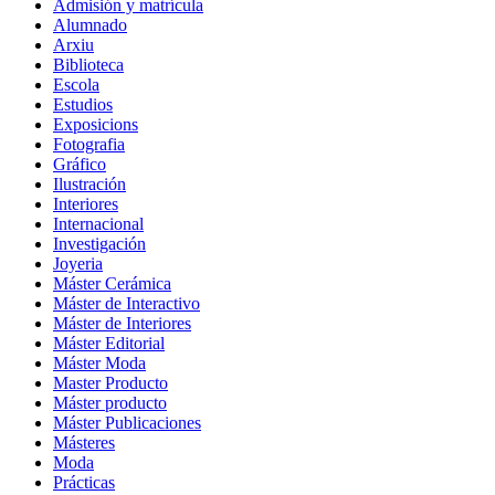
Admisión y matrícula
Alumnado
Arxiu
Biblioteca
Escola
Estudios
Exposicions
Fotografia
Gráfico
Ilustración
Interiores
Internacional
Investigación
Joyeria
Máster Cerámica
Máster de Interactivo
Máster de Interiores
Máster Editorial
Máster Moda
Master Producto
Máster producto
Máster Publicaciones
Másteres
Moda
Prácticas