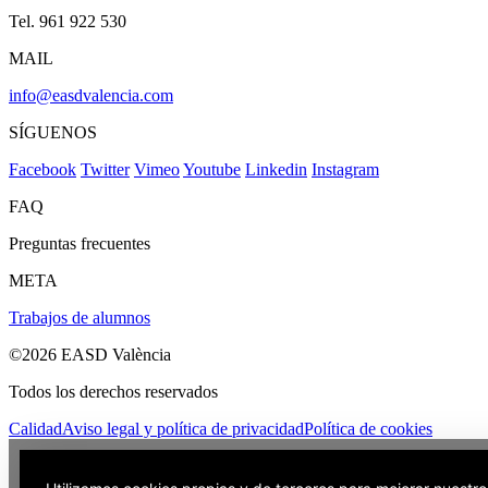
Tel. 961 922 530
MAIL
info@easdvalencia.com
SÍGUENOS
Facebook
Twitter
Vimeo
Youtube
Linkedin
Instagram
FAQ
Preguntas frecuentes
META
Trabajos de alumnos
©2026 EASD València
Todos los derechos reservados
Calidad
Aviso legal y política de privacidad
Política de cookies