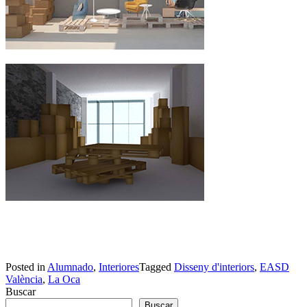
Posted in
Alumnado
,
Interiores
Tagged
Disseny d'interiors
,
EASD
València
,
La Oca
Buscar
Buscar