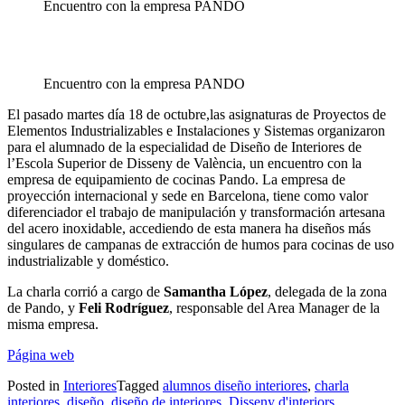
Encuentro con la empresa PANDO
Encuentro con la empresa PANDO
El pasado martes día 18 de octubre,las asignaturas de Proyectos de
Elementos Industrializables e Instalaciones y Sistemas organizaron
para el alumnado de la especialidad de Diseño de Interiores de
l’Escola Superior de Disseny de València, un encuentro con la
empresa de equipamiento de cocinas Pando. La empresa de
proyección internacional y sede en Barcelona, tiene como valor
diferenciador el trabajo de manipulación y transformación artesana
del acero inoxidable, accediendo de esta manera ha diseños más
singulares de campanas de extracción de humos para cocinas de uso
industrializable y doméstico.
La charla corrió a cargo de
Samantha López
, delegada de la zona
de Pando, y
Feli Rodríguez
, responsable del Area Manager de la
misma empresa.
Página web
Posted in
Interiores
Tagged
alumnos diseño interiores
,
charla
interiores
,
diseño
,
diseño de interiores
,
Disseny d'interiors
,