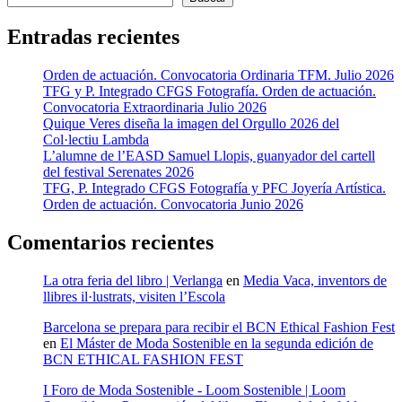
Entradas recientes
Orden de actuación. Convocatoria Ordinaria TFM. Julio 2026
TFG y P. Integrado CFGS Fotografía. Orden de actuación.
Convocatoria Extraordinaria Julio 2026
Quique Veres diseña la imagen del Orgullo 2026 del
Col·lectiu Lambda
L’alumne de l’EASD Samuel Llopis, guanyador del cartell
del festival Serenates 2026
TFG, P. Integrado CFGS Fotografía y PFC Joyería Artística.
Orden de actuación. Convocatoria Junio 2026
Comentarios recientes
La otra feria del libro | Verlanga
en
Media Vaca, inventors de
llibres il·lustrats, visiten l’Escola
Barcelona se prepara para recibir el BCN Ethical Fashion Fest
en
El Máster de Moda Sostenible en la segunda edición de
BCN ETHICAL FASHION FEST
I Foro de Moda Sostenible - Loom Sostenible | Loom