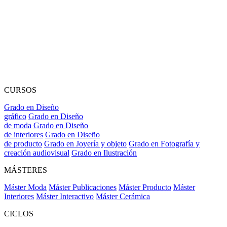
CURSOS
Grado en Diseño
gráfico
Grado en Diseño
de moda
Grado en Diseño
de interiores
Grado en Diseño
de producto
Grado en Joyería y objeto
Grado en Fotografía y
creación audiovisual
Grado en Ilustración
MÁSTERES
Máster Moda
Máster Publicaciones
Máster Producto
Máster
Interiores
Máster Interactivo
Máster Cerámica
CICLOS