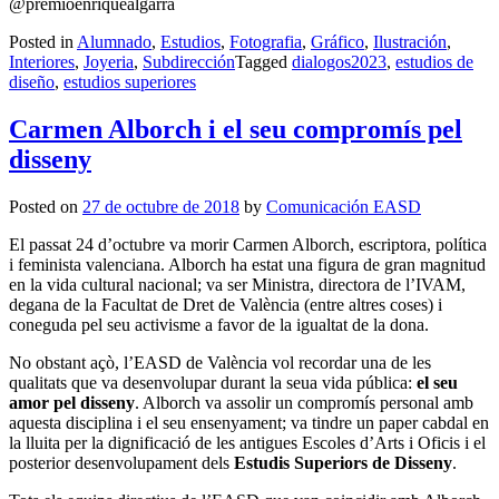
@premioenriquealgarra
Posted in
Alumnado
,
Estudios
,
Fotografia
,
Gráfico
,
Ilustración
,
Interiores
,
Joyeria
,
Subdirección
Tagged
dialogos2023
,
estudios de
diseño
,
estudios superiores
Carmen Alborch i el seu compromís pel
disseny
Posted on
27 de octubre de 2018
by
Comunicación EASD
El passat 24 d’octubre va morir Carmen Alborch, escriptora, política
i feminista valenciana. Alborch ha estat una figura de gran magnitud
en la vida cultural nacional; va ser Ministra, directora de l’IVAM,
degana de la Facultat de Dret de València (entre altres coses) i
coneguda pel seu activisme a favor de la igualtat de la dona.
No obstant açò, l’EASD de València vol recordar una de les
qualitats que va desenvolupar durant la seua vida pública:
el seu
amor pel disseny
. Alborch va assolir un compromís personal amb
aquesta disciplina i el seu ensenyament; va tindre un paper cabdal en
la lluita per la dignificació de les antigues Escoles d’Arts i Oficis i el
posterior desenvolupament dels
Estudis Superiors de Disseny
.