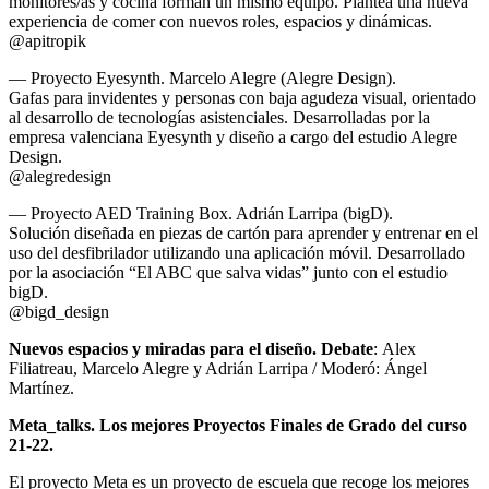
monitores/as y cocina forman un mismo equipo. Plantea una nueva
experiencia de comer con nuevos roles, espacios y dinámicas.
@apitropik
— Proyecto Eyesynth. Marcelo Alegre (Alegre Design).
Gafas para invidentes y personas con baja agudeza visual, orientado
al desarrollo de tecnologías asistenciales. Desarrolladas por la
empresa valenciana Eyesynth y diseño a cargo del estudio Alegre
Design.
@alegredesign
— Proyecto AED Training Box. Adrián Larripa (bigD).
Solución diseñada en piezas de cartón para aprender y entrenar en el
uso del desfibrilador utilizando una aplicación móvil. Desarrollado
por la asociación “El ABC que salva vidas” junto con el estudio
bigD.
@bigd_design
Nuevos espacios y miradas para el diseño. Debate
: Alex
Filiatreau, Marcelo Alegre y Adrián Larripa / Moderó: Ángel
Martínez.
Meta_talks. Los mejores Proyectos Finales de Grado del curso
21-22.
El proyecto Meta es un proyecto de escuela que recoge los mejores