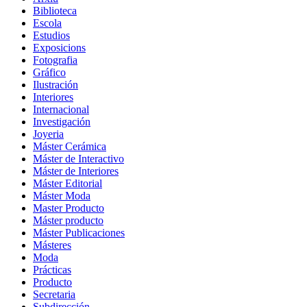
Biblioteca
Escola
Estudios
Exposicions
Fotografia
Gráfico
Ilustración
Interiores
Internacional
Investigación
Joyeria
Máster Cerámica
Máster de Interactivo
Máster de Interiores
Máster Editorial
Máster Moda
Master Producto
Máster producto
Máster Publicaciones
Másteres
Moda
Prácticas
Producto
Secretaria
Subdirección