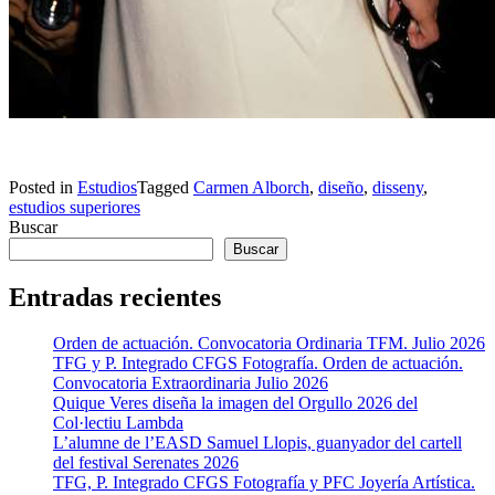
Posted in
Estudios
Tagged
Carmen Alborch
,
diseño
,
disseny
,
estudios superiores
Buscar
Buscar
Entradas recientes
Orden de actuación. Convocatoria Ordinaria TFM. Julio 2026
TFG y P. Integrado CFGS Fotografía. Orden de actuación.
Convocatoria Extraordinaria Julio 2026
Quique Veres diseña la imagen del Orgullo 2026 del
Col·lectiu Lambda
L’alumne de l’EASD Samuel Llopis, guanyador del cartell
del festival Serenates 2026
TFG, P. Integrado CFGS Fotografía y PFC Joyería Artística.