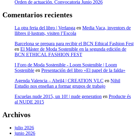
Orden de actuación. Convocatoria Junio 2026
Comentarios recientes
La otra feria del libro | Verlanga
en
Media Vaca, inventors de
llibres il·lustrats, visiten l’Escola
Barcelona se prepara para recibir el BCN Ethical Fashion Fest
en
El Máster de Moda Sostenible en la segunda edición de
BCN ETHICAL FASHION FEST
I Foro de Moda Sostenible - Loom Sostenible | Loom
Sostenible
en
Presentación del libro «El papel de la falda»
Agenda Valencia – Abril4 | CREATION VLC
en
Nihil
Estudio nos enseñan a formar grupos de trabajo
Escuelas nude 2015, un 10! | nude generation
en
Producte és
al NUDE 2015
Archivos
julio 2026
junio 2026