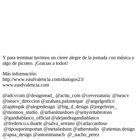
Y para terminar tuvimos un cierre alegre de la jornada con música y
algo de picoteo. ¡Gracias a todos!
Más información:
http://www.easdvalencia.com/dialogos23/
www.easdvalencia.com
@adcvcom @designread_ @actiu_com @cervezaturia @iseacv
@iseacv_direccion @azahara.palomeque @angelgrafico
@apitropik @alegredesign @big_d_design @jorgefreire_
@monnou_studio @urbanimashoes @senyoritabrotons
@gandiablasco_official @alejandragandiablasco
@frederico.s.duarte @salva_serrano @carlaccardoso
@tiposqueimportan @metafashion @atherstudio @atientas.design
@apua_design @antonimanach @_nacho_perez