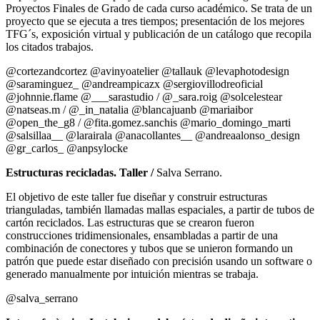
Proyectos Finales de Grado de cada curso académico. Se trata de un
proyecto que se ejecuta a tres tiempos; presentación de los mejores
TFG´s, exposición virtual y publicación de un catálogo que recopila
los citados trabajos.
@cortezandcortez @avinyoatelier @tallauk @levaphotodesign
@saraminguez_ @andreampicazx @sergiovillodreoficial
@johnnie.flame @___sarastudio / @_sara.roig @solcelestear
@natseas.m / @_in_natalia @blancajuanb @mariaibor
@open_the_g8 / @fita.gomez.sanchis @mario_domingo_marti
@salsillaa__ @larairala @anacollantes__ @andreaalonso_design
@gr_carlos_ @anpsylocke
Estructuras recicladas. Taller /
Salva Serrano.
El objetivo de este taller fue diseñar y construir estructuras
trianguladas, también llamadas mallas espaciales, a partir de tubos de
cartón reciclados. Las estructuras que se crearon fueron
construcciones tridimensionales, ensambladas a partir de una
combinación de conectores y tubos que se unieron formando un
patrón que puede estar diseñado con precisión usando un software o
generado manualmente por intuición mientras se trabaja.
@salva_serrano