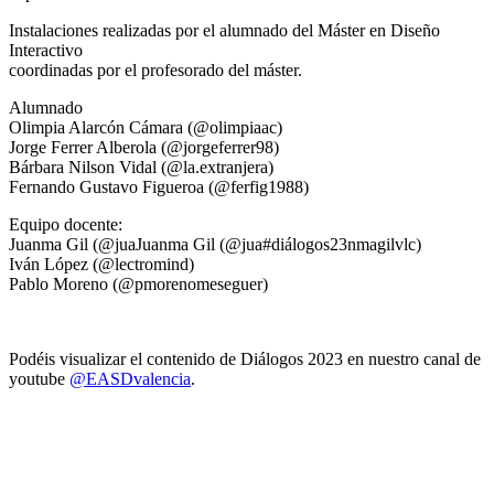
Instalaciones realizadas por el alumnado del Máster en Diseño
Interactivo
coordinadas por el profesorado del máster.
Alumnado
Olimpia Alarcón Cámara (@olimpiaac)
Jorge Ferrer Alberola (@jorgeferrer98)
Bárbara Nilson Vidal (@la.extranjera)
Fernando Gustavo Figueroa (@ferfig1988)
Equipo docente:
Juanma Gil (@juaJuanma Gil (@jua#diálogos23nmagilvlc)
Iván López (@lectromind)
Pablo Moreno (@pmorenomeseguer)
Podéis visualizar el contenido de Diálogos 2023 en nuestro canal de
youtube
@EASDvalencia
.