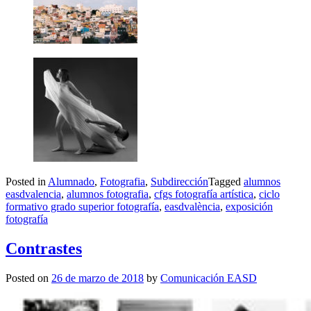
Posted in
Alumnado
,
Fotografia
,
Subdirección
Tagged
alumnos
easdvalencia
,
alumnos fotografia
,
cfgs fotografía artística
,
ciclo
formativo grado superior fotografía
,
easdvalència
,
exposición
fotografía
Contrastes
Posted on
26 de marzo de 2018
by
Comunicación EASD