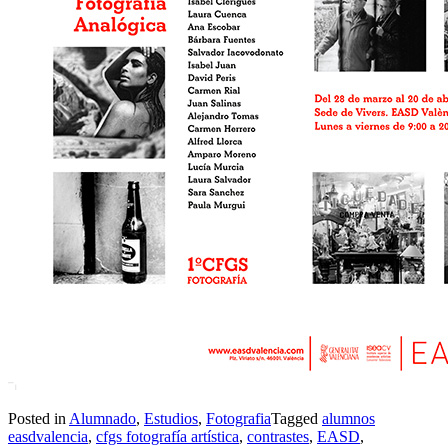
Posted in
Alumnado
,
Estudios
,
Fotografia
Tagged
alumnos
easdvalencia
,
cfgs fotografía artística
,
contrastes
,
EASD
,