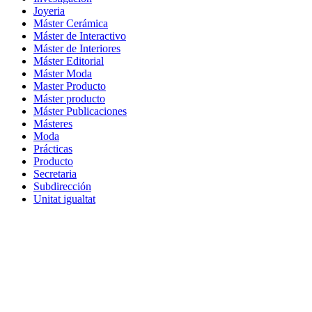
Joyeria
Máster Cerámica
Máster de Interactivo
Máster de Interiores
Máster Editorial
Máster Moda
Master Producto
Máster producto
Máster Publicaciones
Másteres
Moda
Prácticas
Producto
Secretaria
Subdirección
Unitat igualtat