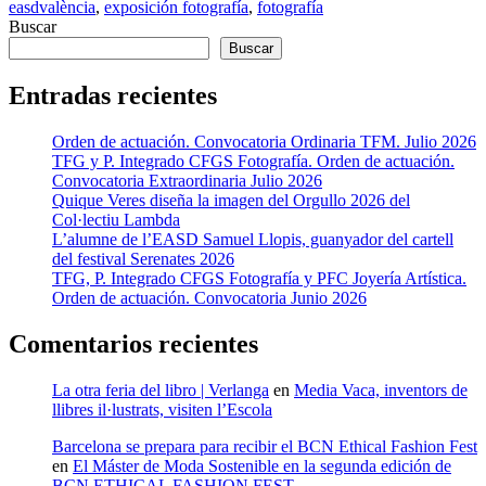
easdvalència
,
exposición fotografía
,
fotografía
Buscar
Buscar
Entradas recientes
Orden de actuación. Convocatoria Ordinaria TFM. Julio 2026
TFG y P. Integrado CFGS Fotografía. Orden de actuación.
Convocatoria Extraordinaria Julio 2026
Quique Veres diseña la imagen del Orgullo 2026 del
Col·lectiu Lambda
L’alumne de l’EASD Samuel Llopis, guanyador del cartell
del festival Serenates 2026
TFG, P. Integrado CFGS Fotografía y PFC Joyería Artística.
Orden de actuación. Convocatoria Junio 2026
Comentarios recientes
La otra feria del libro | Verlanga
en
Media Vaca, inventors de
llibres il·lustrats, visiten l’Escola
Barcelona se prepara para recibir el BCN Ethical Fashion Fest
en
El Máster de Moda Sostenible en la segunda edición de
BCN ETHICAL FASHION FEST