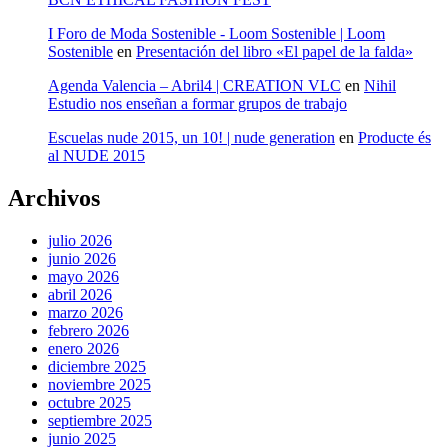
I Foro de Moda Sostenible - Loom Sostenible | Loom
Sostenible
en
Presentación del libro «El papel de la falda»
Agenda Valencia – Abril4 | CREATION VLC
en
Nihil
Estudio nos enseñan a formar grupos de trabajo
Escuelas nude 2015, un 10! | nude generation
en
Producte és
al NUDE 2015
Archivos
julio 2026
junio 2026
mayo 2026
abril 2026
marzo 2026
febrero 2026
enero 2026
diciembre 2025
noviembre 2025
octubre 2025
septiembre 2025
junio 2025