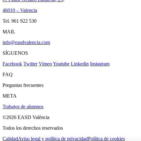
46010 – Valencia
Tel. 961 922 530
MAIL
info@easdvalencia.com
SÍGUENOS
Facebook
Twitter
Vimeo
Youtube
Linkedin
Instagram
FAQ
Preguntas frecuentes
META
Trabajos de alumnos
©2026 EASD València
Todos los derechos reservados
Calidad
Aviso legal y política de privacidad
Política de cookies