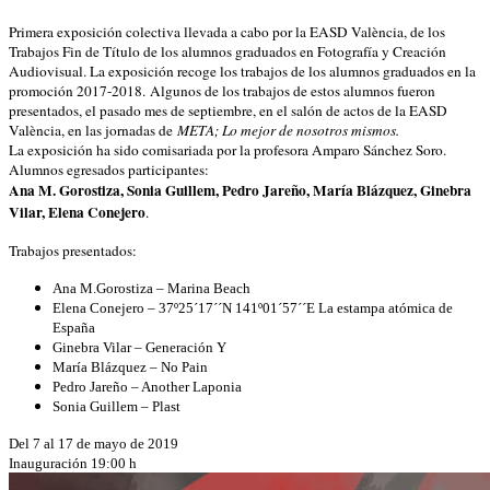
Primera exposición colectiva llevada a cabo por la EASD València, de los
Trabajos Fin de Título de los alumnos graduados en Fotografía y Creación
Audiovisual. La exposición recoge los trabajos de los alumnos graduados en la
promoción 2017-2018. Algunos de los trabajos de estos alumnos fueron
presentados, el pasado mes de septiembre, en el salón de actos de la EASD
València, en las jornadas de
META; Lo mejor de nosotros mismos.
La exposición ha sido comisariada por la profesora Amparo Sánchez Soro.
Alumnos egresados participantes:
Ana M. Gorostiza, Sonia Guillem, Pedro Jareño, María Blázquez, Ginebra
Vilar, Elena Conejero
.
Trabajos presentados:
Ana M.Gorostiza – Marina Beach
Elena Conejero – 37º25´17´´N 141º01´57´´E La estampa atómica de
España
Ginebra Vilar – Generación Y
María Blázquez – No Pain
Pedro Jareño – Another Laponia
Sonia Guillem – Plast
Del 7 al 17 de mayo de 2019
Inauguración 19:00 h