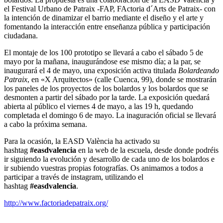
el Festival Urbano de Patraix -FAP, FActoria d´Arts de Patraix- con
la intención de dinamizar el barrio mediante el diseño y el arte y
fomentando la interacción entre enseñanza pública y participación
ciudadana.
El montaje de los 100 prototipo se llevará a cabo el sábado 5 de
mayo por la mañana, inaugurándose ese mismo día; a la par, se
inaugurará el 4 de mayo, una exposición activa titulada
Bolardeando
Patraix
, en «X Arquitectos» (calle Cuenca, 99), donde se mostrarán
los paneles de los proyectos de los bolardos y los bolardos que se
desmonten a partir del sábado por la tarde. La exposición quedará
abierta al público el viernes 4 de mayo, a las 19 h, quedando
completada el domingo 6 de mayo. La inaguración oficial se llevará
a cabo la próxima semana.
Para la ocasión, la EASD València ha activado su
hashtag
#easdvalencia
en la web de la escuela, desde donde podréis
ir siguiendo la evolución y desarrollo de cada uno de los bolardos e
ir subiendo vuestras propias fotografías. Os animamos a todos a
participar a través de instagram, utilizando el
hashtag
#easdvalencia
.
http://www.factoriadepatraix.org/