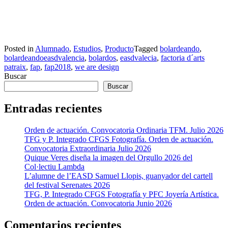
Posted in
Alumnado
,
Estudios
,
Producto
Tagged
bolardeando
,
bolardeandoeasdvalencia
,
bolardos
,
easdvalecia
,
factoria d´arts
patraix
,
fap
,
fap2018
,
we are design
Buscar
Buscar
Entradas recientes
Orden de actuación. Convocatoria Ordinaria TFM. Julio 2026
TFG y P. Integrado CFGS Fotografía. Orden de actuación.
Convocatoria Extraordinaria Julio 2026
Quique Veres diseña la imagen del Orgullo 2026 del
Col·lectiu Lambda
L’alumne de l’EASD Samuel Llopis, guanyador del cartell
del festival Serenates 2026
TFG, P. Integrado CFGS Fotografía y PFC Joyería Artística.
Orden de actuación. Convocatoria Junio 2026
Comentarios recientes