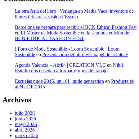
La otra feria del libro | Verlanga
en
Media Vaca, inventors de
llibres il·lustrats, visiten l’Escola
Barcelona se prepara para recibir el BCN Ethical Fashion Fest
en
El Máster de Moda Sostenible en la segunda edición de
BCN ETHICAL FASHION FEST
I Foro de Moda Sostenible - Loom Sostenible | Loom
Sostenible
en
Presentación del libro «El papel de la falda»
Agenda Valencia – Abril4 | CREATION VLC
en
Nihil
Estudio nos enseñan a formar grupos de trabajo
Escuelas nude 2015, un 10! | nude generation
en
Producte és
al NUDE 2015
Archivos
julio 2026
junio 2026
mayo 2026
abril 2026
marzo 2026