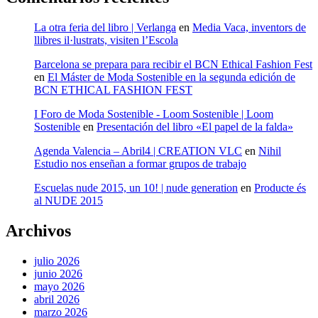
La otra feria del libro | Verlanga
en
Media Vaca, inventors de
llibres il·lustrats, visiten l’Escola
Barcelona se prepara para recibir el BCN Ethical Fashion Fest
en
El Máster de Moda Sostenible en la segunda edición de
BCN ETHICAL FASHION FEST
I Foro de Moda Sostenible - Loom Sostenible | Loom
Sostenible
en
Presentación del libro «El papel de la falda»
Agenda Valencia – Abril4 | CREATION VLC
en
Nihil
Estudio nos enseñan a formar grupos de trabajo
Escuelas nude 2015, un 10! | nude generation
en
Producte és
al NUDE 2015
Archivos
julio 2026
junio 2026
mayo 2026
abril 2026
marzo 2026