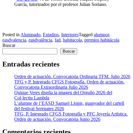
García, tutorizados por el profesor Julian Soriano.
Posted in
Alumnado
,
Estudios
,
Interiores
Tagged
alumnos
easdvalencia
,
easdvalència
,
fad
,
habitacola
,
premios habitácola
Buscar
Buscar
Entradas recientes
Orden de actuación. Convocatoria Ordinaria TFM. Julio 2026
TFG y P. Integrado CFGS Fotografía. Orden de actuación.
Convocatoria Extraordinaria Julio 2026
Quique Veres diseña la imagen del Orgullo 2026 del
Col·lectiu Lambda
L’alumne de l’EASD Samuel Llopis, guanyador del cartell
del festival Serenates 2026
TFG, P. Integrado CFGS Fotografía y PFC Joyería Artística.
Orden de actuación. Convocatoria Junio 2026
Comentarios recientes