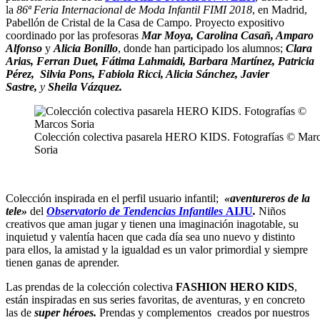
la
86ª Feria Internacional de Moda Infantil FIMI 2018
, en Madrid,
Pabellón de Cristal de la Casa de Campo. Proyecto expositivo
coordinado por las profesoras
Mar Moya, Carolina Casañ, Amparo
Alfonso
y
Alicia Bonillo
, donde han participado los alumnos;
Clara
Arias, Ferran Duet, Fátima Lahmaidi, Barbara Martínez, Patricia
Pérez,
Silvia Pons, Fabiola Ricci, Alicia Sánchez, Javier
Sastre,
y
Sheila Vázquez.
Colección colectiva pasarela HERO KIDS. Fotografías © Mar
Soria
Colección inspirada en el perfil usuario infantil;
«aventureros de la
tele»
del
Observatorio de Tendencias Infantiles
AIJU
.
Niños
creativos que aman jugar y tienen una imaginación inagotable, su
inquietud y valentía hacen que cada día sea uno nuevo y distinto
para ellos, la amistad y la igualdad es un valor primordial y siempre
tienen ganas de aprender.
Las prendas de la colección colectiva
FASHION HERO KIDS
,
están inspiradas en sus series favoritas, de aventuras, y en concreto
las de
super héroes.
Prendas y complementos creados por nuestros