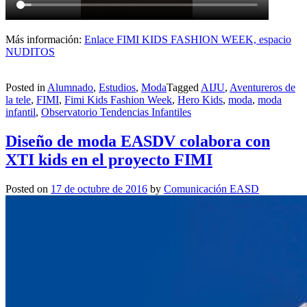
Más información:
Enlace FIMI KIDS FASHION WEEK, espacio
NUDITOS
Posted in
Alumnado
,
Estudios
,
Moda
Tagged
AIJU
,
Aventureros de
la tele
,
FIMI
,
Fimi Kids Fashion Week
,
Hero Kids
,
moda
,
moda
infantil
,
Observatorio Tendencias Infantiles
Diseño de moda EASDV colabora con
XTI kids en el proyecto FIMI
Posted on
17 de octubre de 2016
by
Comunicación EASD