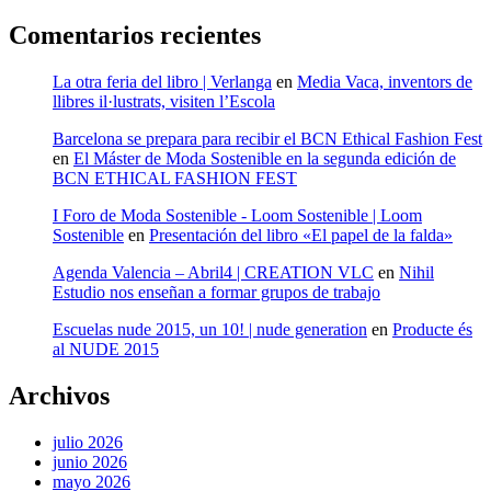
Comentarios recientes
La otra feria del libro | Verlanga
en
Media Vaca, inventors de
llibres il·lustrats, visiten l’Escola
Barcelona se prepara para recibir el BCN Ethical Fashion Fest
en
El Máster de Moda Sostenible en la segunda edición de
BCN ETHICAL FASHION FEST
I Foro de Moda Sostenible - Loom Sostenible | Loom
Sostenible
en
Presentación del libro «El papel de la falda»
Agenda Valencia – Abril4 | CREATION VLC
en
Nihil
Estudio nos enseñan a formar grupos de trabajo
Escuelas nude 2015, un 10! | nude generation
en
Producte és
al NUDE 2015
Archivos
julio 2026
junio 2026
mayo 2026