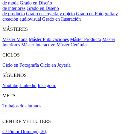
de moda
Grado en Diseño
de interiores
Grado en Diseño
de producto
Grado en Joyería y objeto
Grado en Fotografía y
creación audiovisual
Grado en Ilustración
MÁSTERES
Máster Moda
Máster Publicaciones
Máster Producto
Máster
Interiores
Máster Interactivo
Máster Cerámica
CICLOS
Ciclo en Fotografía
Ciclo en Joyería
SÍGUENOS
Youtube
Linkedin
Instagram
META
Trabajos de alumnos
CENTRE VELLUTERS
C/ Pintor Domingo, 20,