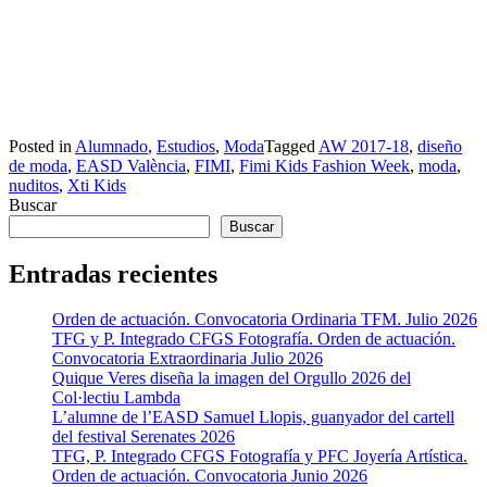
Posted in
Alumnado
,
Estudios
,
Moda
Tagged
AW 2017-18
,
diseño
de moda
,
EASD València
,
FIMI
,
Fimi Kids Fashion Week
,
moda
,
nuditos
,
Xti Kids
Buscar
Buscar
Entradas recientes
Orden de actuación. Convocatoria Ordinaria TFM. Julio 2026
TFG y P. Integrado CFGS Fotografía. Orden de actuación.
Convocatoria Extraordinaria Julio 2026
Quique Veres diseña la imagen del Orgullo 2026 del
Col·lectiu Lambda
L’alumne de l’EASD Samuel Llopis, guanyador del cartell
del festival Serenates 2026
TFG, P. Integrado CFGS Fotografía y PFC Joyería Artística.
Orden de actuación. Convocatoria Junio 2026