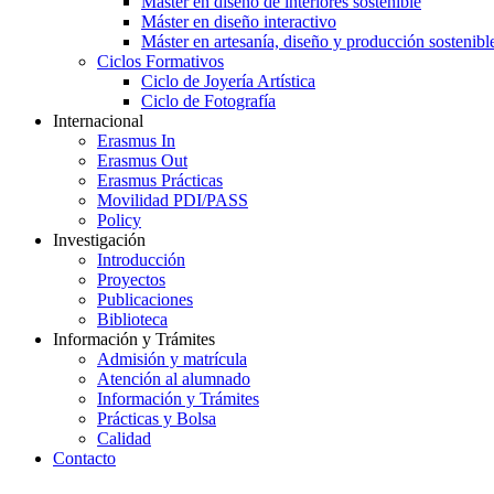
Máster en diseño de interiores sostenible
Máster en diseño interactivo
Máster en artesanía, diseño y producción sostenibl
Ciclos Formativos
Ciclo de Joyería Artística
Ciclo de Fotografía
Internacional
Erasmus In
Erasmus Out
Erasmus Prácticas
Movilidad PDI/PASS
Policy
Investigación
Introducción
Proyectos
Publicaciones
Biblioteca
Información y Trámites
Admisión y matrícula
Atención al alumnado
Información y Trámites
Prácticas y Bolsa
Calidad
Contacto