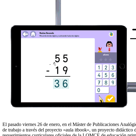
El pasado viernes 26 de enero, en el Máster de Publicaciones Analógic
de trabajo a través del proyecto «aula itbook», un proyecto did
á
ctico 
requerimientos curriculares oficiales de la LOMCE de educaci
ó
n prim