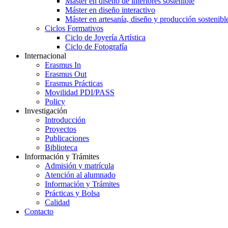
Máster en diseño de interiores sostenible
Máster en diseño interactivo
Máster en artesanía, diseño y producción sostenibl
Ciclos Formativos
Ciclo de Joyería Artística
Ciclo de Fotografía
Internacional
Erasmus In
Erasmus Out
Erasmus Prácticas
Movilidad PDI/PASS
Policy
Investigación
Introducción
Proyectos
Publicaciones
Biblioteca
Información y Trámites
Admisión y matrícula
Atención al alumnado
Información y Trámites
Prácticas y Bolsa
Calidad
Contacto