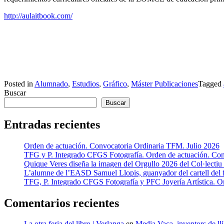
http://aulaitbook.
com/
Posted in
Alumnado
,
Estudios
,
Gráfico
,
Máster Publicaciones
Tagged
Buscar
Buscar
Entradas recientes
Orden de actuación. Convocatoria Ordinaria TFM. Julio 2026
TFG y P. Integrado CFGS Fotografía. Orden de actuación. Conv
Quique Veres diseña la imagen del Orgullo 2026 del Col·lecti
L’alumne de l’EASD Samuel Llopis, guanyador del cartell del f
TFG, P. Integrado CFGS Fotografía y PFC Joyería Artística. O
Comentarios recientes
La otra feria del libro | Verlanga
en
Media Vaca, inventors de llib