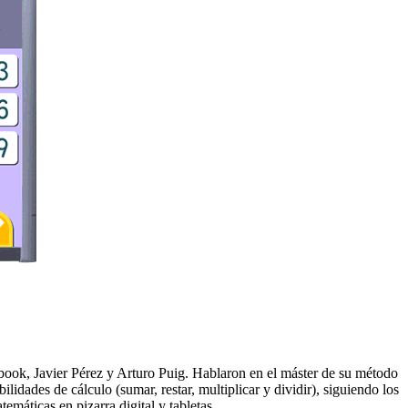
tbook, Javier Pérez y Arturo Puig. Hablaron en el máster de su método
bilidades de c
á
lculo (sumar, restar, multiplicar y dividir), siguiendo los
emáticas en pizarra digital y tabletas.