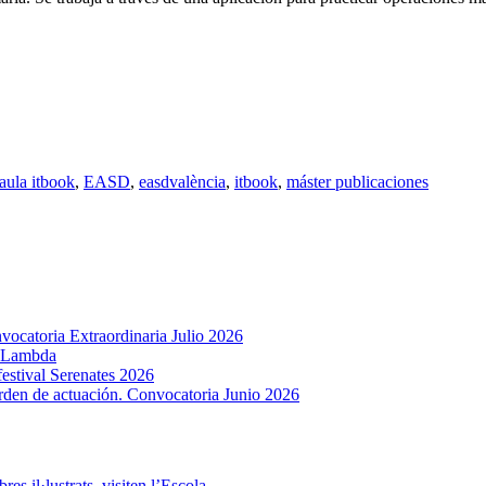
aula itbook
,
EASD
,
easdvalència
,
itbook
,
máster publicaciones
ocatoria Extraordinaria Julio 2026
u Lambda
estival Serenates 2026
rden de actuación. Convocatoria Junio 2026
res il·lustrats, visiten l’Escola