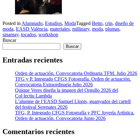
Posted in
Alumnado
,
Estudios
,
Moda
Tagged
Betto
,
crin
,
diseño de
moda
,
EASD València
,
materiales
,
millinary
,
moda
,
plumas
,
sinamay
,
tocados
,
workshop
Buscar
Buscar
Entradas recientes
Orden de actuación. Convocatoria Ordinaria TFM. Julio 2026
TFG y P. Integrado CFGS Fotografía. Orden de actuación.
Convocatoria Extraordinaria Julio 2026
Quique Veres diseña la imagen del Orgullo 2026 del
Col·lectiu Lambda
L’alumne de l’EASD Samuel Llopis, guanyador del cartell
del festival Serenates 2026
TFG, P. Integrado CFGS Fotografía y PFC Joyería Artística.
Orden de actuación. Convocatoria Junio 2026
Comentarios recientes