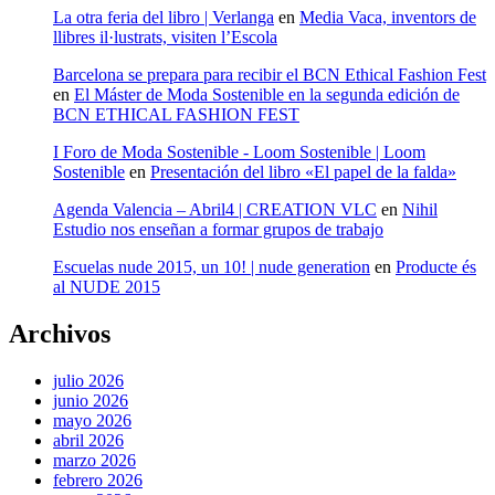
La otra feria del libro | Verlanga
en
Media Vaca, inventors de
llibres il·lustrats, visiten l’Escola
Barcelona se prepara para recibir el BCN Ethical Fashion Fest
en
El Máster de Moda Sostenible en la segunda edición de
BCN ETHICAL FASHION FEST
I Foro de Moda Sostenible - Loom Sostenible | Loom
Sostenible
en
Presentación del libro «El papel de la falda»
Agenda Valencia – Abril4 | CREATION VLC
en
Nihil
Estudio nos enseñan a formar grupos de trabajo
Escuelas nude 2015, un 10! | nude generation
en
Producte és
al NUDE 2015
Archivos
julio 2026
junio 2026
mayo 2026
abril 2026
marzo 2026
febrero 2026