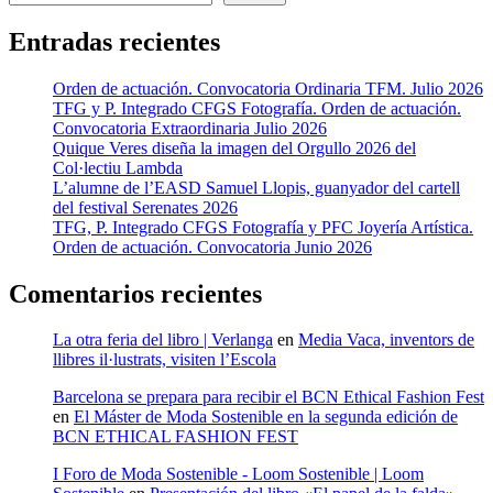
Entradas recientes
Orden de actuación. Convocatoria Ordinaria TFM. Julio 2026
TFG y P. Integrado CFGS Fotografía. Orden de actuación.
Convocatoria Extraordinaria Julio 2026
Quique Veres diseña la imagen del Orgullo 2026 del
Col·lectiu Lambda
L’alumne de l’EASD Samuel Llopis, guanyador del cartell
del festival Serenates 2026
TFG, P. Integrado CFGS Fotografía y PFC Joyería Artística.
Orden de actuación. Convocatoria Junio 2026
Comentarios recientes
La otra feria del libro | Verlanga
en
Media Vaca, inventors de
llibres il·lustrats, visiten l’Escola
Barcelona se prepara para recibir el BCN Ethical Fashion Fest
en
El Máster de Moda Sostenible en la segunda edición de
BCN ETHICAL FASHION FEST
I Foro de Moda Sostenible - Loom Sostenible | Loom