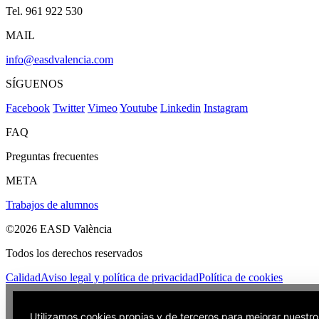
Tel. 961 922 530
MAIL
info@easdvalencia.com
SÍGUENOS
Facebook
Twitter
Vimeo
Youtube
Linkedin
Instagram
FAQ
Preguntas frecuentes
META
Trabajos de alumnos
©2026 EASD València
Todos los derechos reservados
Calidad
Aviso legal y política de privacidad
Política de cookies
Utilizamos cookies propias y de terceros para mejorar nuestro