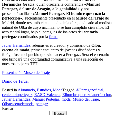
Hernández-Gracia,
quien ofrecerá la conferencia
«Manuel
Pertegaz, del sur de Aragón, a la genialidad»
y nos
presentará su libro
«Manuel Pertegaz. El hombre que rozó la
perfección»,
recientemente presentado en el
Museo del Traje
de
Madrid, donde resumió el contenido de la obra, dedicado al modista
natural de Olba de cuyo nacimiento se han cumplido cien años. El
acto tendrá lugar, bajo el paraguas de los actos del
centario
pertegaz
coordinados por la
firma
.
Javier Hernández
, además es el creador y comisario de
Olba,
escena de moda
, primer encuentro de jóvenes diseñadores y
fotógrafos en el pueblo que vio nacer a Pertegaz. Será el escenario
que brindará una oportunidad comunicativa a una selección de
nuestros mejores TFT.
Presentación Museo del Traje
Diario de Teruel
Posted in
Alumnado
,
Estudios
,
Moda
Tagged
@Pertegazoficial
,
centenariopertegaz
,
EASD València
,
Elhombrequerozolaperfeccion
,
Javier Hernández
,
Manuel Pertegaz
,
moda
,
Museo del Traje
,
Olbaescenademoda
,
petegaz
Buscar
Buscar