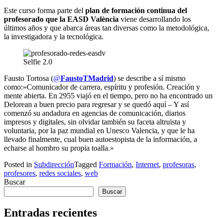
Este curso forma parte del
plan de formación continua del
profesorado que la EASD València
viene desarrollando los
últimos años y que abarca áreas tan diversas como la metodológica,
la investigadora y la tecnológica.
Selfie 2.0
Fausto Tortosa (
@
FaustoTMadrid
)
se describe a sí mismo
como:»Comunicador de carrera, espíritu y profesión. Creación y
mente abierta. En 2955 viajó en el tiempo, pero no ha encontrado un
Delorean a buen precio para regresar y se quedó aquí – Y así
comenzó su andadura en agencias de comunicación, diarios
impresos y digitales, sin olvidar también su faceta altruista y
voluntaria, por la paz mundial en Unesco Valencia, y que le ha
llevado finalmente, cual buen autoestopista de la información, a
echarse al hombro su propia toalla.»
Posted in
Subdirección
Tagged
Formación
,
Internet
,
profesoras
,
profesores
,
redes sociales
,
web
Buscar
Buscar
Entradas recientes