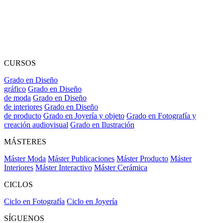
CURSOS
Grado en Diseño
gráfico
Grado en Diseño
de moda
Grado en Diseño
de interiores
Grado en Diseño
de producto
Grado en Joyería y objeto
Grado en Fotografía y
creación audiovisual
Grado en Ilustración
MÁSTERES
Máster Moda
Máster Publicaciones
Máster Producto
Máster
Interiores
Máster Interactivo
Máster Cerámica
CICLOS
Ciclo en Fotografía
Ciclo en Joyería
SÍGUENOS