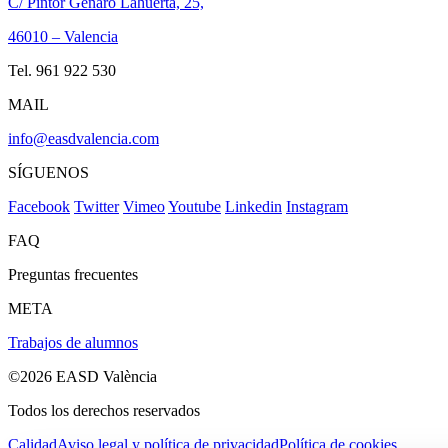
C/ Pintor Genaro Lahuerta, 25,
46010 – Valencia
Tel. 961 922 530
MAIL
info@easdvalencia.com
SÍGUENOS
Facebook
Twitter
Vimeo
Youtube
Linkedin
Instagram
FAQ
Preguntas frecuentes
META
Trabajos de alumnos
©2026 EASD València
Todos los derechos reservados
Calidad
Aviso legal y política de privacidad
Política de cookies