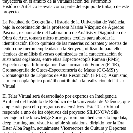
trayectoria en el ámbito de la virtualización del Patrimonio
Histórico-Artístico le avala como parte del equipo de trabajo de este
proyecto.
La Facultad de Geografía e Historia de la Universitat de València,
bajo la coordinación de la profesora Marisa Vázquez de Ágredos
Pascual, responsable del Laboratorio de Análisis y Diagnóstico de
Obra de Arte, tomará micro muestras textiles para abordar la
identificación físico-química de las materias colorantes y recetas de
teñido que fueron empleadas en la Senyera, utilizando para ello
técnicas de análisis diversas optimizadas en la caracterización de
sustancias orgánicas, entre ellas Espectroscopía Raman (RMS),
Espectroscopía Infrarroja por Transformada de Fourier (FTIR),
Cromatografía de Gases-Espectrometría de Masas (GC-MS) y
Cromatografía de Líquidos de Alta Resolución (HPLC). Asimismo,
la microscopía óptica portátil contribuirá a la realización del Telar
Virtual
El Telar Virtual será desarrollado por expertos en Inteligencia
Artificial del Instituto de Robótica de la Universitat de València, que
emplearán para ello programas matemáticos. Este Telar Virtual
responde a uno de los objetivos del proyecto SILKNOW: Silk
heritage in the knowledge Society: from punched cards to big data,
deep learning and visual/ tangible simulations, dirigido por la Dra.
Ester Alba Pagán, actualmente Vicerrectora de Cultura y Deportes