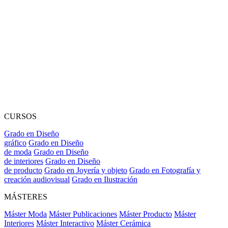
CURSOS
Grado en Diseño
gráfico
Grado en Diseño
de moda
Grado en Diseño
de interiores
Grado en Diseño
de producto
Grado en Joyería y objeto
Grado en Fotografía y
creación audiovisual
Grado en Ilustración
MÁSTERES
Máster Moda
Máster Publicaciones
Máster Producto
Máster
Interiores
Máster Interactivo
Máster Cerámica