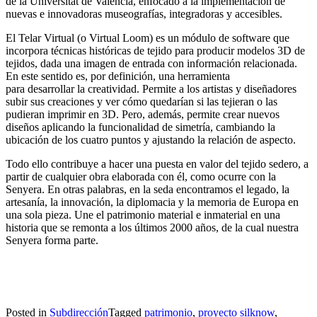
de la Universitat de València, enfocado a la implementación de
nuevas e innovadoras museografías, integradoras y accesibles.
El Telar Virtual (o Virtual Loom) es un módulo de software que
incorpora técnicas históricas de tejido para producir modelos 3D de
tejidos, dada una imagen de entrada con información relacionada.
En este sentido es, por definición, una herramienta
para desarrollar la creatividad. Permite a los artistas y diseñadores
subir sus creaciones y ver cómo quedarían si las tejieran o las
pudieran imprimir en 3D. Pero, además, permite crear nuevos
diseños aplicando la funcionalidad de simetría, cambiando la
ubicación de los cuatro puntos y ajustando la relación de aspecto.
Todo ello contribuye a hacer una puesta en valor del tejido sedero, a
partir de cualquier obra elaborada con él, como ocurre con la
Senyera. En otras palabras, en la seda encontramos el legado, la
artesanía, la innovación, la diplomacia y la memoria de Europa en
una sola pieza. Une el patrimonio material e inmaterial en una
historia que se remonta a los últimos 2000 años, de la cual nuestra
Senyera forma parte.
Posted in
Subdirección
Tagged
patrimonio
,
proyecto silknow
,