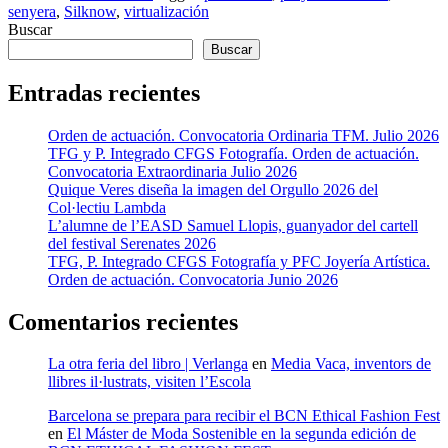
senyera
,
Silknow
,
virtualización
Buscar
Buscar
Entradas recientes
Orden de actuación. Convocatoria Ordinaria TFM. Julio 2026
TFG y P. Integrado CFGS Fotografía. Orden de actuación.
Convocatoria Extraordinaria Julio 2026
Quique Veres diseña la imagen del Orgullo 2026 del
Col·lectiu Lambda
L’alumne de l’EASD Samuel Llopis, guanyador del cartell
del festival Serenates 2026
TFG, P. Integrado CFGS Fotografía y PFC Joyería Artística.
Orden de actuación. Convocatoria Junio 2026
Comentarios recientes
La otra feria del libro | Verlanga
en
Media Vaca, inventors de
llibres il·lustrats, visiten l’Escola
Barcelona se prepara para recibir el BCN Ethical Fashion Fest
en
El Máster de Moda Sostenible en la segunda edición de