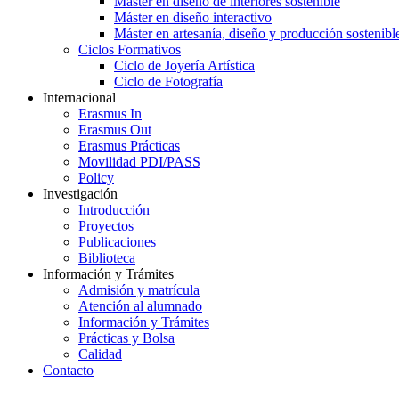
Máster en diseño de interiores sostenible
Máster en diseño interactivo
Máster en artesanía, diseño y producción sostenibl
Ciclos Formativos
Ciclo de Joyería Artística
Ciclo de Fotografía
Internacional
Erasmus In
Erasmus Out
Erasmus Prácticas
Movilidad PDI/PASS
Policy
Investigación
Introducción
Proyectos
Publicaciones
Biblioteca
Información y Trámites
Admisión y matrícula
Atención al alumnado
Información y Trámites
Prácticas y Bolsa
Calidad
Contacto