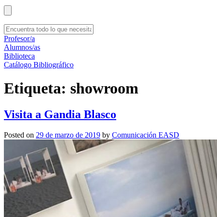
Profesor/a
Alumnos/as
Biblioteca
Catálogo Bibliográfico
Etiqueta:
showroom
Visita a Gandia Blasco
Posted on
29 de marzo de 2019
by
Comunicación EASD