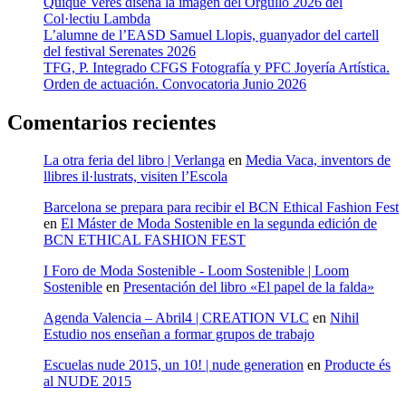
Quique Veres diseña la imagen del Orgullo 2026 del
Col·lectiu Lambda
L’alumne de l’EASD Samuel Llopis, guanyador del cartell
del festival Serenates 2026
TFG, P. Integrado CFGS Fotografía y PFC Joyería Artística.
Orden de actuación. Convocatoria Junio 2026
Comentarios recientes
La otra feria del libro | Verlanga
en
Media Vaca, inventors de
llibres il·lustrats, visiten l’Escola
Barcelona se prepara para recibir el BCN Ethical Fashion Fest
en
El Máster de Moda Sostenible en la segunda edición de
BCN ETHICAL FASHION FEST
I Foro de Moda Sostenible - Loom Sostenible | Loom
Sostenible
en
Presentación del libro «El papel de la falda»
Agenda Valencia – Abril4 | CREATION VLC
en
Nihil
Estudio nos enseñan a formar grupos de trabajo
Escuelas nude 2015, un 10! | nude generation
en
Producte és
al NUDE 2015