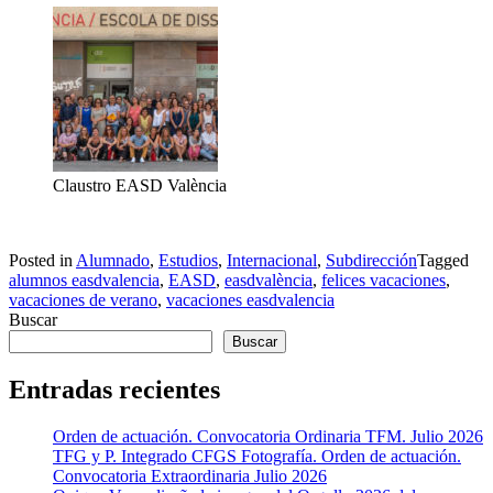
Claustro EASD València
Posted in
Alumnado
,
Estudios
,
Internacional
,
Subdirección
Tagged
alumnos easdvalencia
,
EASD
,
easdvalència
,
felices vacaciones
,
vacaciones de verano
,
vacaciones easdvalencia
Buscar
Buscar
Entradas recientes
Orden de actuación. Convocatoria Ordinaria TFM. Julio 2026
TFG y P. Integrado CFGS Fotografía. Orden de actuación.
Convocatoria Extraordinaria Julio 2026