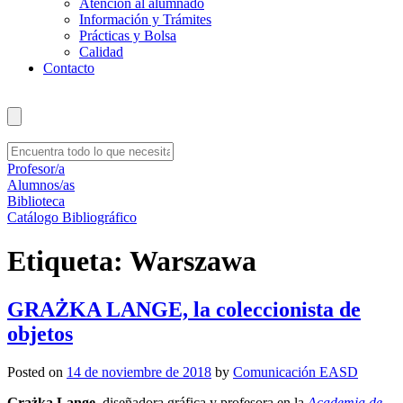
Atención al alumnado
Información y Trámites
Prácticas y Bolsa
Calidad
Contacto
Profesor/a
Alumnos/as
Biblioteca
Catálogo Bibliográfico
Etiqueta:
Warszawa
GRAŻKA LANGE, la coleccionista de
objetos
Posted on
14 de noviembre de 2018
by
Comunicación EASD
Grażka Lange
, diseñadora gráfica y profesora en la
Academia de