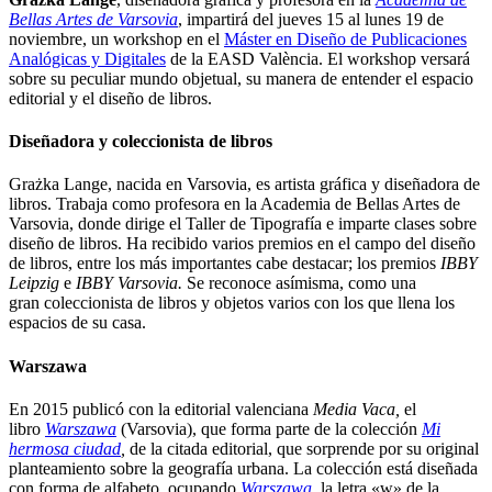
Bellas Artes de Varsovia
, impartirá del jueves 15 al lunes 19 de
noviembre, un workshop en el
Máster en Diseño de Publicaciones
Analógicas y Digitales
de la EASD València. El workshop versará
sobre su peculiar mundo objetual, su manera de entender el espacio
editorial y el diseño de libros.
Diseñadora y coleccionista de libros
Grażka Lange, nacida en Varsovia, es artista gráfica y diseñadora de
libros. Trabaja como profesora en la Academia de Bellas Artes de
Varsovia, donde dirige el Taller de Tipografía e imparte clases sobre
diseño de libros. Ha recibido varios premios en el campo del diseño
de libros, entre los más importantes cabe destacar; los premios
IBBY
Leipzig
e
IBBY Varsovia.
Se reconoce asímisma, como una
gran coleccionista de libros y objetos varios con los que llena los
espacios de su casa.
Warszawa
En 2015 publicó con la editorial valenciana
Media Vaca,
el
libro
Warszawa
(Varsovia), que forma parte de la colección
Mi
hermosa ciudad
,
de la citada editorial, que sorprende por su original
planteamiento sobre la geografía urbana. La colección está diseñada
con forma de alfabeto, ocupando
Warszawa
,
la letra «w» de la