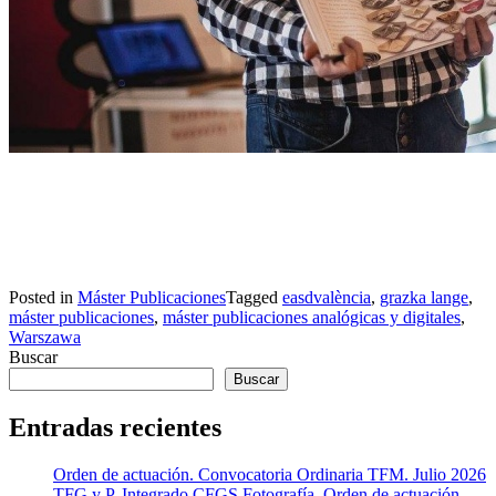
Posted in
Máster Publicaciones
Tagged
easdvalència
,
grazka lange
,
máster publicaciones
,
máster publicaciones analógicas y digitales
,
Warszawa
Buscar
Buscar
Entradas recientes
Orden de actuación. Convocatoria Ordinaria TFM. Julio 2026
TFG y P. Integrado CFGS Fotografía. Orden de actuación.