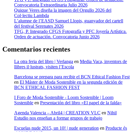
Convocatoria Extraordinaria Julio 2026
Quique Veres diseña la imagen del Orgullo 2026 del
Col·lectiu Lambda
L’alumne de l’EASD Samuel Llopis, guanyador del cartell
del festival Serenates 2026
TFG, P. Integrado CFGS Fotografía y PFC Joyería Artística.
Orden de actuación. Convocatoria Junio 2026
Comentarios recientes
La otra feria del libro | Verlanga
en
Media Vaca, inventors de
llibres il·lustrats, visiten l’Escola
Barcelona se prepara para recibir el BCN Ethical Fashion Fest
en
El Máster de Moda Sostenible en la segunda edición de
BCN ETHICAL FASHION FEST
I Foro de Moda Sostenible - Loom Sostenible | Loom
Sostenible
en
Presentación del libro «El papel de la falda»
Agenda Valencia – Abril4 | CREATION VLC
en
Nihil
Estudio nos enseñan a formar grupos de trabajo
Escuelas nude 2015, un 10! | nude generation
en
Producte és