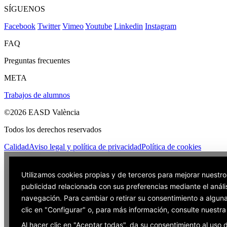
SÍGUENOS
Facebook
Twitter
Vimeo
Youtube
Linkedin
Instagram
FAQ
Preguntas frecuentes
META
Trabajos de alumnos
©2026 EASD València
Todos los derechos reservados
Calidad
Aviso legal y política de privacidad
Política de cookies
Utilizamos cookies propias y de terceros para mejorar nuestros
publicidad relacionada con sus preferencias mediante el análi
navegación. Para cambiar o retirar su consentimiento a alguna
clic en "Configurar" o, para más información, consulte nuestr
Al hacer clic en "Aceptar todas", da su consentimiento al uso