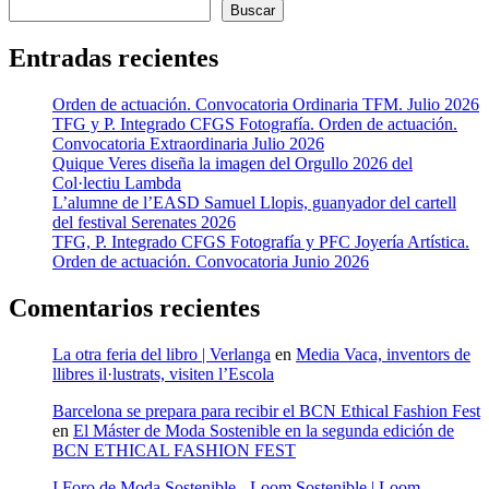
Buscar
Entradas recientes
Orden de actuación. Convocatoria Ordinaria TFM. Julio 2026
TFG y P. Integrado CFGS Fotografía. Orden de actuación.
Convocatoria Extraordinaria Julio 2026
Quique Veres diseña la imagen del Orgullo 2026 del
Col·lectiu Lambda
L’alumne de l’EASD Samuel Llopis, guanyador del cartell
del festival Serenates 2026
TFG, P. Integrado CFGS Fotografía y PFC Joyería Artística.
Orden de actuación. Convocatoria Junio 2026
Comentarios recientes
La otra feria del libro | Verlanga
en
Media Vaca, inventors de
llibres il·lustrats, visiten l’Escola
Barcelona se prepara para recibir el BCN Ethical Fashion Fest
en
El Máster de Moda Sostenible en la segunda edición de
BCN ETHICAL FASHION FEST
I Foro de Moda Sostenible - Loom Sostenible | Loom