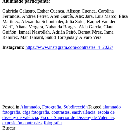
Alumnado participante:
Gabriela Calustro,
Esther Cuenca,
Alisson Cuenca,
Carolina
Ferrandis,
Andrea Ferrer,
Aren García,
Álex Jara,
Luis Marco,
Elisa
Martínez,
Alexandra Schonthaler,
Julia Soler,
Raquel Van der
Werff,
Aitana Vergara,
Nahanda Borges,
Aída García,
Clara
Guiñón,
Ismael Nasrollah,
Adrián Peiró,
Bernat Pérez,
Inma
Ramírez,
Mar Tamarit,
Salud Tortajada y
Álvaro Vera.
Instagram:
https://www.instagram.com/contrastes_4_2022/
Posted in
Alumnado
,
Fotografia
,
Subdirección
Tagged
alumnado
fotografía
,
cfgs fotografía
,
contrastes
,
easdvalència
,
escola de
disseny de valència
,
Escola Superior de Disseny de València
,
exposición contrastes
,
fotografía
Buscar