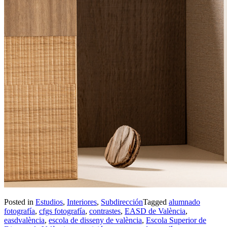
Posted in
Estudios
,
Interiores
,
Subdirección
Tagged
alumnado
fotografía
,
cfgs fotografía
,
contrastes
,
EASD de València
,
easdvalència
,
escola de disseny de valència
,
Escola Superior de