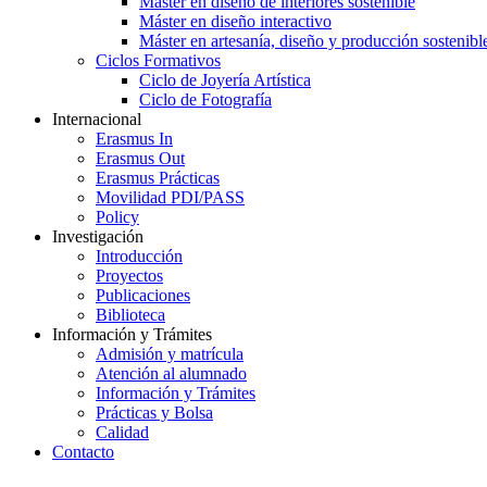
Máster en diseño de interiores sostenible
Máster en diseño interactivo
Máster en artesanía, diseño y producción sostenibl
Ciclos Formativos
Ciclo de Joyería Artística
Ciclo de Fotografía
Internacional
Erasmus In
Erasmus Out
Erasmus Prácticas
Movilidad PDI/PASS
Policy
Investigación
Introducción
Proyectos
Publicaciones
Biblioteca
Información y Trámites
Admisión y matrícula
Atención al alumnado
Información y Trámites
Prácticas y Bolsa
Calidad
Contacto